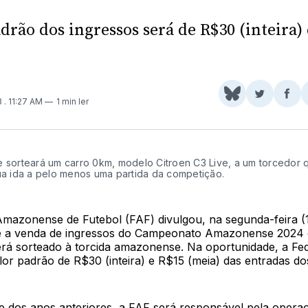
drão dos ingressos será de R$30 (inteira)
Share
Comparti
Com
3
. 11:27 AM
1 min ler
on
no
no
BlueSky
Twitter
Fac
e sorteará um carro 0km, modelo Citroen C3 Live, a um torcedor 
sua ida a pelo menos uma partida da competição.
mazonense de Futebol (FAF) divulgou, na segunda-feira (1
e a venda de ingressos do Campeonato Amazonense 2024 
erá sorteado à torcida amazonense. Na oportunidade, a Fe
or padrão de R$30 (inteira) e R$15 (meia) das entradas do
e dos anos anteriores, a FAF será responsável pela opera