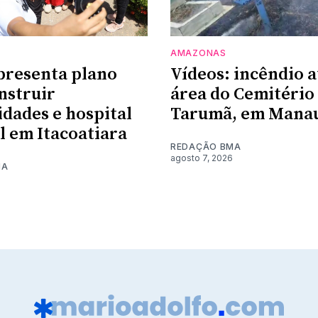
AMAZONAS
presenta plano
Vídeos: incêndio a
nstruir
área do Cemitério
dades e hospital
Tarumã, em Mana
l em Itacoatiara
REDAÇÃO BMA
agosto 7, 2026
MA