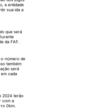
o, a entidade
ir sua ida a
lo que será
Durante
de da FAF.
ha o número de
isso também
ração será
a em cada
o 2024 terão
r com a
rro 0km.