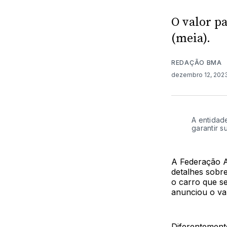
O valor pa
(meia).
REDAÇÃO BMA
dezembro 12, 202
A entidad
garantir 
A Federação A
detalhes sobr
o carro que s
anunciou o val
Diferentement