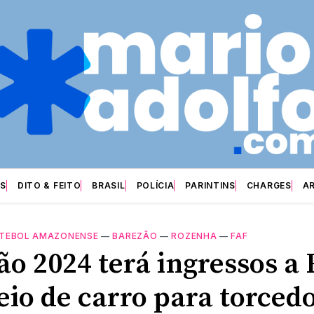
S
DITO & FEITO
BRASIL
POLÍCIA
PARINTINS
CHARGES
A
TEBOL AMAZONENSE
—
BAREZÃO
—
ROZENHA
—
FAF
ão 2024 terá ingressos a 
eio de carro para torced