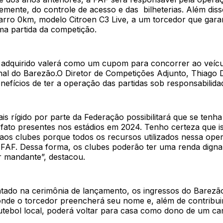
mente, do controle de acesso e das bilheterias. Além diss
rro 0km, modelo Citroen C3 Live, a um torcedor que garant
a partida da competição.
 adquirido valerá como um cupom para concorrer ao veícu
inal do Barezão.O Diretor de Competições Adjunto, Thiago 
nefícios de ter a operação das partidas sob responsabilida
is rígido por parte da Federação possibilitará que se ten
 fato presentes nos estádios em 2024. Tenho certeza que 
 aos clubes porque todos os recursos utilizados nessa ope
 FAF. Dessa forma, os clubes poderão ter uma renda dign
r mandante”, destacou.
ado na cerimônia de lançamento, os ingressos do Barezã
nde o torcedor preencherá seu nome e, além de contribui
utebol local, poderá voltar para casa como dono de um ca