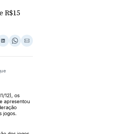
 e R$15
lhar
partilhar
Compartilhar
Share
Compartilhar
no
on
via
ebook
LinkedIn
WhatsApp
Email
que
1/12), os
e apresentou
deração
s jogos.
ção dos jogos