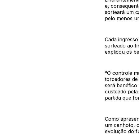
e, consequente
sorteará um ca
pelo menos um
Cada ingresso
sorteado ao f
explicou os be
“O controle ma
torcedores de
será benéfico
custeado pela
partida que fo
Como apresent
um canhoto, o
evolução do f