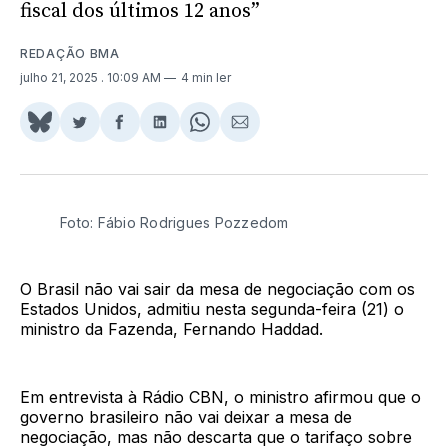
fiscal dos últimos 12 anos”
REDAÇÃO BMA
julho 21, 2025
. 10:09 AM
4 min ler
Share
Compartilhar
Compartilhar
Compartilhar
Share
Compartilhar
on
no
no
no
on
via
BlueSky
Twitter
Facebook
LinkedIn
WhatsApp
Email
Foto: Fábio Rodrigues Pozzedom
O Brasil não vai sair da mesa de negociação com os
Estados Unidos, admitiu nesta segunda-feira (21) o
ministro da Fazenda, Fernando Haddad.
Em entrevista à Rádio CBN, o ministro afirmou que o
governo brasileiro não vai deixar a mesa de
negociação, mas não descarta que o tarifaço sobre