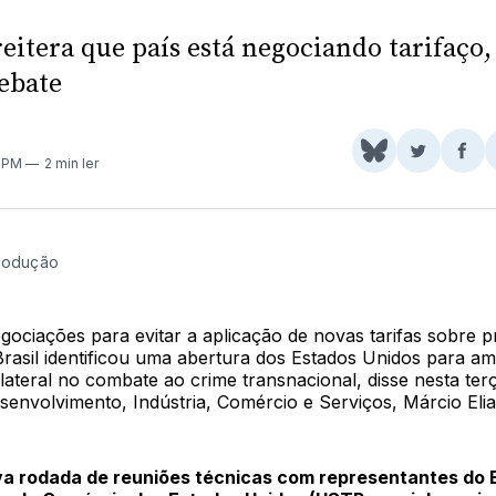
eitera que país está negociando tarifaço
ebate
Share
Comparti
Com
3 PM
2 min ler
on
no
no
BlueSky
Twitter
Fac
rodução
gociações para evitar a aplicação de novas tarifas sobre 
 Brasil identificou uma abertura dos Estados Unidos para am
ateral no combate ao crime transnacional, disse nesta terç
senvolvimento, Indústria, Comércio e Serviços, Márcio Eli
a rodada de reuniões técnicas com representantes do E