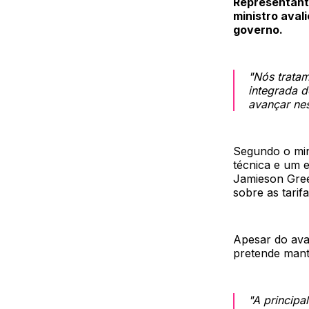
Representante
ministro ava
governo.
"Nós trata
integrada d
avançar nes
Segundo o min
técnica e um 
Jamieson Gree
sobre as tarifa
Apesar do ava
pretende mante
"A principa