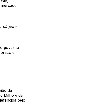
este, e
o mercado
o dá para
 o governo
 prazo é
nião da
de Milho e da
defendida pelo