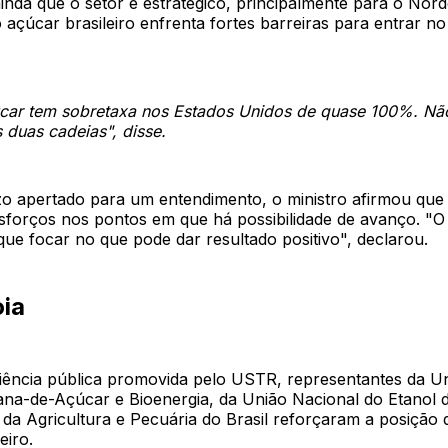
inda que o setor é estratégico, principalmente para o Nord
açúcar brasileiro enfrenta fortes barreiras para entrar n
car tem sobretaxa nos Estados Unidos de quase 100%. Nã
s duas cadeias", disse.
zo apertado para um entendimento, o ministro afirmou que
sforços nos pontos em que há possibilidade de avanço. "O
ue focar no que pode dar resultado positivo", declarou.
oia
iência pública promovida pelo USTR, representantes da U
Cana-de-Açúcar e Bioenergia, da União Nacional do Etanol 
da Agricultura e Pecuária do Brasil reforçaram a posição 
eiro.