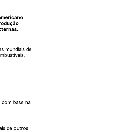
americano
produção
xternas.
es mundiais de
mbustíveis,
R com base na
ais de outros