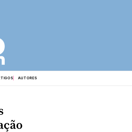
RTIGOS
AUTORES
s
ação