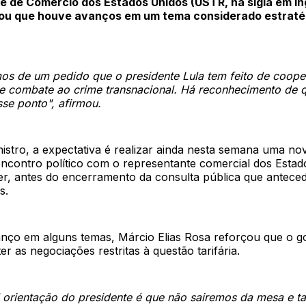
 de Comércio dos Estados Unidos (USTR, na sigla em ing
liou que houve avanços em um tema considerado estraté
mos de um pedido que o presidente Lula tem feito de coop
e combate ao crime transnacional. Há reconhecimento de q
se ponto", afirmou.
istro, a expectativa é realizar ainda nesta semana uma no
encontro político com o representante comercial dos Estad
r, antes do encerramento da consulta pública que anteced
s.
nço em alguns temas, Márcio Elias Rosa reforçou que o 
r as negociações restritas à questão tarifária.
l orientação do presidente é que não sairemos da mesa e 