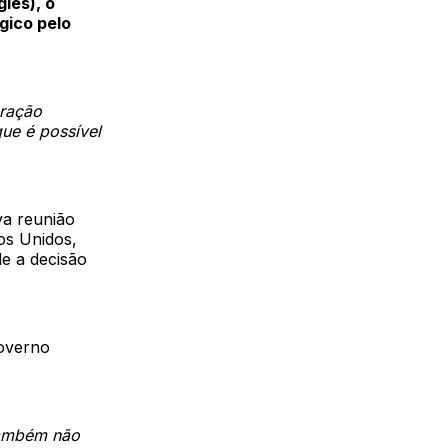
lês), o
gico pelo
eração
ue é possível
va reunião
os Unidos,
e a decisão
governo
também não