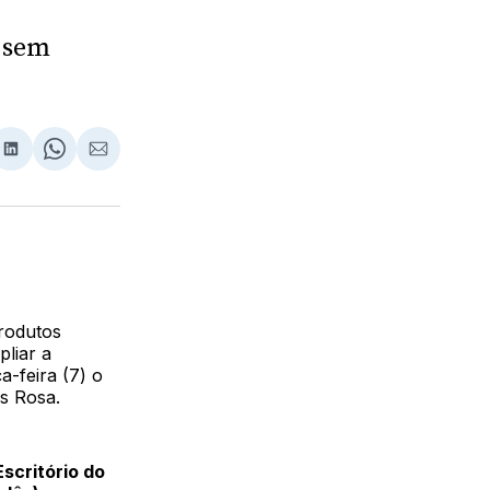
, sem
lhar
partilhar
Compartilhar
Share
Compartilhar
no
on
via
ebook
LinkedIn
WhatsApp
Email
produtos
pliar a
a-feira (7) o
as Rosa.
scritório do