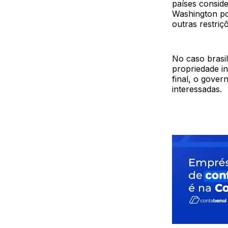
países conside
Washington po
outras restriç
No caso brasil
propriedade i
final, o gove
interessadas.