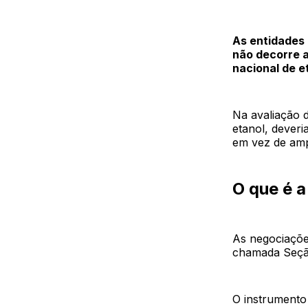
As entidades
não decorre 
nacional de e
Na avaliação d
etanol, deveri
em vez de ampl
O que é 
As negociaçõe
chamada Seção
O instrumento