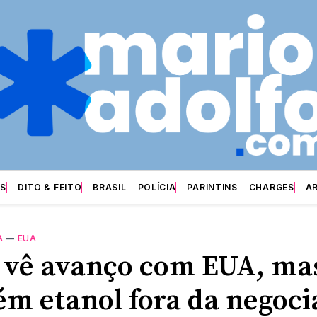
S
DITO & FEITO
BRASIL
POLÍCIA
PARINTINS
CHARGES
A
A
—
EUA
l vê avanço com EUA, ma
m etanol fora da negoci