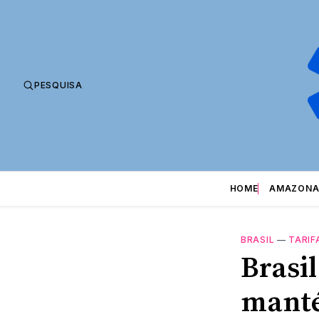
PESQUISA
HOME
AMAZONA
BRASIL
—
TARIF
Brasi
manté