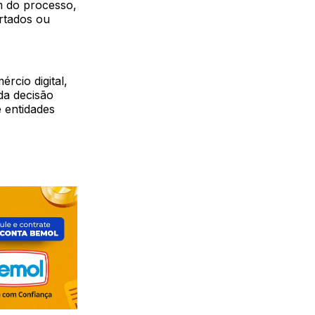
m do processo,
rtados ou
rcio digital,
da decisão
 entidades