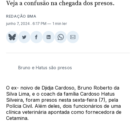
Veja a confusão na chegada dos presos.
REDAÇÃO BMA
junho 7, 2024
. 6:17 PM
1 min ler
Share
Compartilhar
Compartilhar
Compartilhar
Share
Compartilhar
on
no
no
no
on
via
BlueSky
Twitter
Facebook
LinkedIn
WhatsApp
Email
Bruno e Hatus são presos
O ex- noivo de Djidja Cardoso, Bruno Roberto da
Silva Lima, e o coach da família Cardoso Hatus
Silveira, foram presos nesta sexta-feira (7), pela
Polícia Civil. Além deles, dois funcionários de uma
clínica veterinária apontada como fornecedora de
Cetamina.