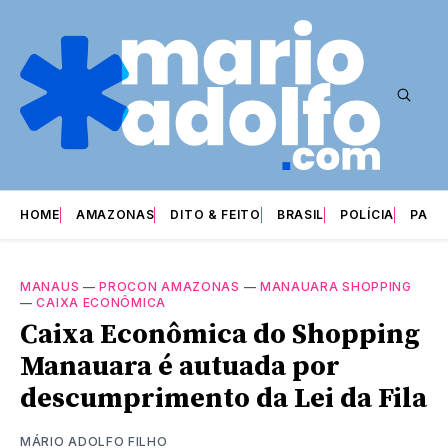
HOME
AMAZONAS
DITO & FEITO
BRASIL
POLÍCIA
PARI
MANAUS
—
PROCON AMAZONAS
—
MANAUARA SHOPPING
—
CAIXA ECONÔMICA
Caixa Econômica do Shopping
Manauara é autuada por
descumprimento da Lei da Fila
MÁRIO ADOLFO FILHO