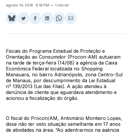
agosto 14, 2018
. 6:18 PM
1 min ler
Share
Compartilhar
Compartilhar
Compartilhar
Share
Compartilhar
on
no
no
no
on
via
BlueSky
Twitter
Facebook
LinkedIn
WhatsApp
Email
Fiscais do Programa Estadual de Proteção e
Orientação ao Consumidor (Procon-AM) autuaram
na tarde de terça-feira (14/08) a agência da Caixa
Econômica Federal localizada no Shopping
Manauara, no bairro Adrianópolis, zona Centro-Sul
de Manaus, por descumprimento da Lei Estadual
o
n
139/2013 (Lei das Filas). A ação atendeu à
denúncia de cliente que aguardava atendimento e
acionou a fiscalização do órgão.
O fiscal do Procon/AM, Antomário Monteiro Lopes,
disse não ter visto situação semelhante em 17 anos
de atividades na área. “Ao adentrarmos na agência