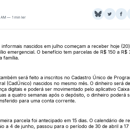
Share
Comparti
Com
7 AM
1 min ler
on
no
no
BlueSky
Twitter
Fac
 informais nascidos em julho começam a receber hoje (20
lio emergencial. O benefício tem parcelas de R$ 150 a R$ 
 família.
ambém será feito a inscritos no Cadastro Único de Progra
al (CadÚnico) nascidos no mesmo mês. O dinheiro será de
ça digitais e poderá ser movimentado pelo aplicativo Caix
as a quatro semanas após o depósito, o dinheiro poderá 
ansferido para uma conta corrente.
meira parcela foi antecipado em 15 dias. O calendário de re
aio a 4 de junho, passou para o período de 30 de abril a 17