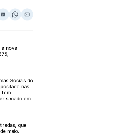
lhar
partilhar
Compartilhar
Share
Compartilhar
no
on
via
ebook
LinkedIn
WhatsApp
Email
) a nova
375,
mas Sociais do
positado nas
a Tem.
ser sacado em
tiradas, que
 de maio.