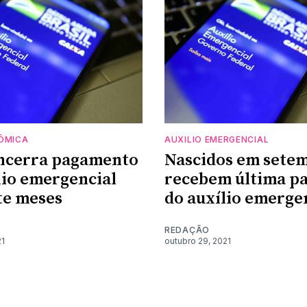
ÔMICA
AUXILIO EMERGENCIAL
encerra pagamento
Nascidos em sete
lio emergencial
recebem última pa
te meses
do auxílio emerge
REDAÇÃO
21
outubro 29, 2021