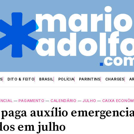
S
DITO & FEITO
BRASIL
POLÍCIA
PARINTINS
CHARGES
A
ENCIAL
—
PAGAMENTO
—
CALENDÁRIO
—
JULHO
—
CAIXA ECONÔM
 paga auxílio emergencia
dos em julho