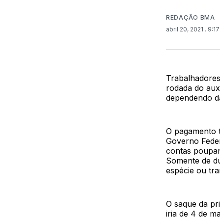
REDAÇÃO BMA
abril 20, 2021
. 9:1
Trabalhadores
rodada do auxí
dependendo da
O pagamento t
Governo Feder
contas poupan
Somente de du
espécie ou tr
O saque da pri
iria de 4 de m