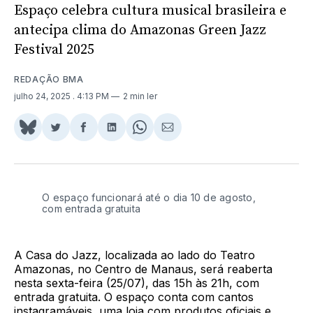
Espaço celebra cultura musical brasileira e
antecipa clima do Amazonas Green Jazz
Festival 2025
REDAÇÃO BMA
julho 24, 2025
. 4:13 PM
2 min ler
Share
Compartilhar
Compartilhar
Compartilhar
Share
Compartilhar
on
no
no
no
on
via
BlueSky
Twitter
Facebook
LinkedIn
WhatsApp
Email
O espaço funcionará até o dia 10 de agosto,
com entrada gratuita
A Casa do Jazz, localizada ao lado do Teatro
Amazonas, no Centro de Manaus, será reaberta
nesta sexta-feira (25/07), das 15h às 21h, com
entrada gratuita. O espaço conta com cantos
instagramáveis, uma loja com produtos oficiais e