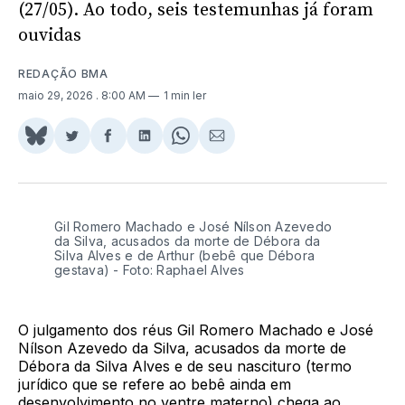
(27/05). Ao todo, seis testemunhas já foram
ouvidas
REDAÇÃO BMA
maio 29, 2026
. 8:00 AM
1 min ler
Share
Compartilhar
Compartilhar
Compartilhar
Share
Compartilhar
on
no
no
no
on
via
BlueSky
Twitter
Facebook
LinkedIn
WhatsApp
Email
Gil Romero Machado e José Nílson Azevedo
da Silva, acusados da morte de Débora da
Silva Alves e de Arthur (bebê que Débora
gestava) - Foto: Raphael Alves
O julgamento dos réus Gil Romero Machado e José
Nílson Azevedo da Silva, acusados da morte de
Débora da Silva Alves e de seu nascituro (termo
jurídico que se refere ao bebê ainda em
desenvolvimento no ventre materno) chega ao