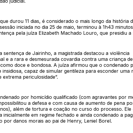
ão judicial.
que durou 11 dias, é considerado o mais longo da história d
sessão iniciada no dia 25 de maio, terminou à 1h43 minuto
entença pela juíza Elizabeth Machado Louro, que presidiu a
 sentença de Jairinho, a magistrada destacou a violência
al e a rara e desmesurada covardia contra uma criança d
a como doce e bondosa. A juíza afirmou que o condenado 
 insidiosa, capaz de simular gentileza para esconder uma 
e extrema periculosidade”.
ondenado por homicídio qualificado (com agravantes por me
mpossibilitou a defesa e com causa de aumento de pena po
nos), além de tortura e coação no curso do processo. Ele
a inicialmente em regime fechado e ainda condenado a pag
 por danos morais ao pai de Henry, Leniel Borel.