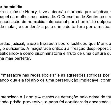
r homicídio
ros, mãe de Henry, teve a decisão marcada por um discur
 papel da mulher na sociedade. O Conselho de Sentença dec
 a acusação de homicídio intencional para homicídio culpo
de matar] e condená-la pelo crime de tortura por omissão.
erdão judicial, a juíza Elizabeth Louro justificou que Moniq
, o suficiente. A magistrada criticou a “reação desproporci
ssificando-a como discriminatória e fruto de uma cultura q
a mãe perfeita”.
o "massacre nas redes sociais" e as agressões sofridas po
mando que ela foi alvo de uma perseguição implacável cont
entenciada a 1 ano e 4 meses de detenção pelo crime de t
indo prisão preventiva, a pena foi considerada encerrada.