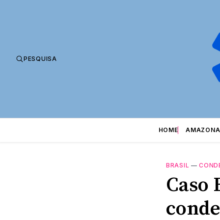
PESQUISA
HOME
AMAZONA
BRASIL
—
COND
Caso 
conde