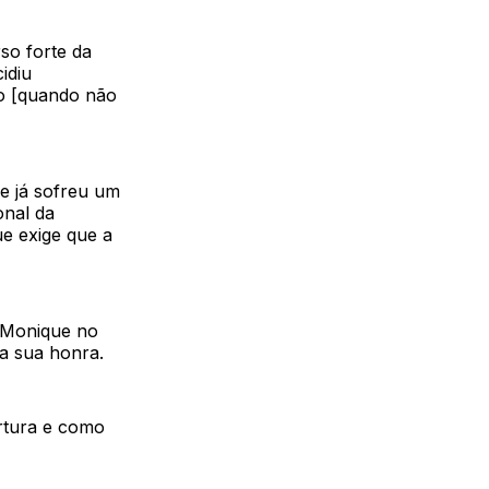
so forte da
idiu
so [quando não
ue já sofreu um
onal da
ue exige que a
r Monique no
ra sua honra.
ortura e como