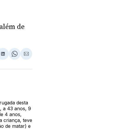
 além de
lhar
partilhar
Compartilhar
Share
Compartilhar
no
on
via
ebook
LinkedIn
WhatsApp
Email
rugada desta
, a 43 anos, 9
de 4 anos,
 criança, teve
ão de matar) e