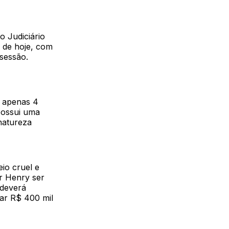
o Judiciário
s de hoje, com
 sessão.
e apenas 4
possui uma
natureza
io cruel e
r Henry ser
 deverá
ar R$ 400 mil