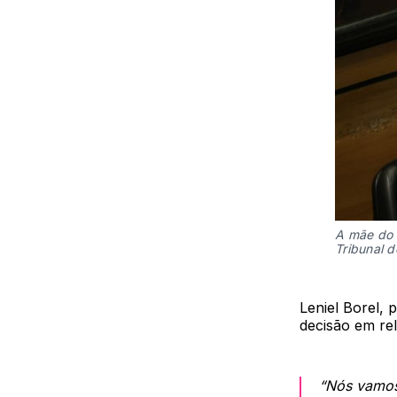
A mãe do 
Tribunal d
Leniel Borel, 
decisão em re
“Nós vamos 