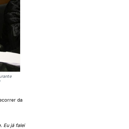
urante
a
recorrer da
 Eu já falei