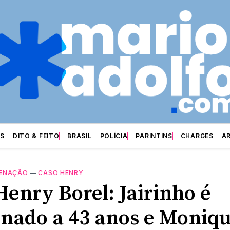
S
DITO & FEITO
BRASIL
POLÍCIA
PARINTINS
CHARGES
A
ENAÇÃO
—
CASO HENRY
Henry Borel: Jairinho é
nado a 43 anos e Moniq