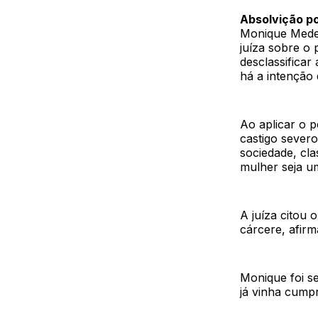
Absolvição po
Monique Medei
juíza sobre o
desclassificar
há a intenção 
Ao aplicar o p
castigo severo
sociedade, cla
mulher seja um
A juíza citou 
cárcere, afir
Monique foi s
já vinha cumpr