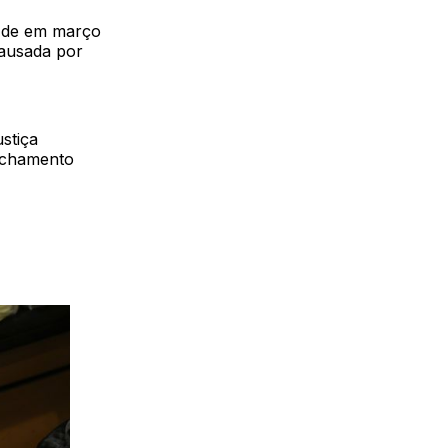
8 de em março
causada por
stiça
inchamento