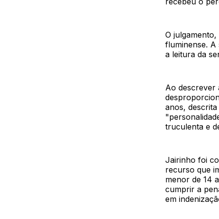
recebeu o perd
O julgamento, 
fluminense. A 
a leitura da s
Ao descrever a
desproporcion
anos, descrit
"personalidade
truculenta e d
Jairinho foi c
recurso que i
menor de 14 a
cumprir a pen
em indenização