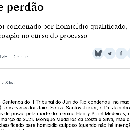
e perdão
foi condenado por homicídio qualificado,
 coação no curso do processo
Share
Comparti
Com
53 AM
3 min ler
on
no
no
BlueSky
Twitter
Fac
az Silva
 Sentença do II Tribunal do Júri do Rio condenou, na mad
4), o ex-vereador Jairo Souza Santos Júnior, o Dr. Jairinho
as de prisão pela morte do menino Henry Borel Medeiros, 
 março de 2021. Monique Medeiros da Costa e Silva, mãe da
classificado para homicídio culposo (quando não há intenç