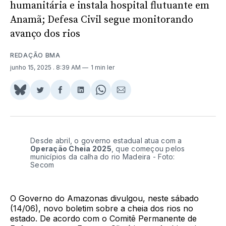
humanitária e instala hospital flutuante em
Anamã; Defesa Civil segue monitorando
avanço dos rios
REDAÇÃO BMA
junho 15, 2025
. 8:39 AM
1 min ler
Share
Compartilhar
Compartilhar
Compartilhar
Share
Compartilhar
on
no
no
no
on
via
BlueSky
Twitter
Facebook
LinkedIn
WhatsApp
Email
Desde abril, o governo estadual atua com a
Operação Cheia 2025
, que começou pelos
municípios da calha do rio Madeira - Foto:
Secom
O Governo do Amazonas divulgou, neste sábado
(14/06), novo boletim sobre a cheia dos rios no
estado. De acordo com o Comitê Permanente de