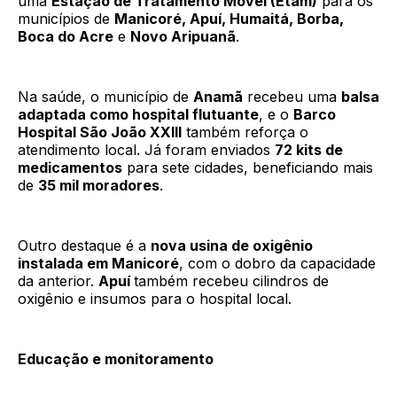
uma
Estação de Tratamento Móvel (Etam)
para os
municípios de
Manicoré, Apuí, Humaitá, Borba,
Boca do Acre
e
Novo Aripuanã
.
Na saúde, o município de
Anamã
recebeu uma
balsa
adaptada como hospital flutuante
, e o
Barco
Hospital São João XXIII
também reforça o
atendimento local. Já foram enviados
72 kits de
medicamentos
para sete cidades, beneficiando mais
de
35 mil moradores
.
Outro destaque é a
nova usina de oxigênio
instalada em Manicoré
, com o dobro da capacidade
da anterior.
Apuí
também recebeu cilindros de
oxigênio e insumos para o hospital local.
Educação e monitoramento