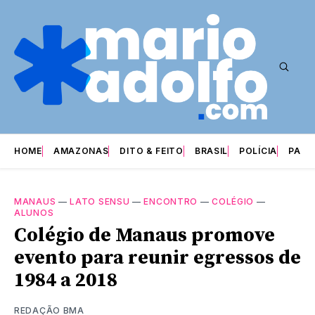
HOME
AMAZONAS
DITO & FEITO
BRASIL
POLÍCIA
PARI
MANAUS
—
LATO SENSU
—
ENCONTRO
—
COLÉGIO
—
ALUNOS
Colégio de Manaus promove
evento para reunir egressos de
1984 a 2018
REDAÇÃO BMA