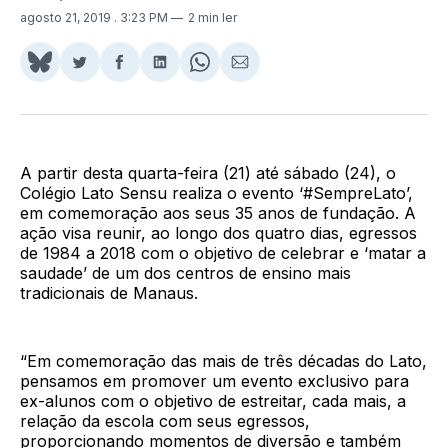
agosto 21, 2019
. 3:23 PM
2 min ler
Share
Compartilhar
Compartilhar
Compartilhar
Share
Compartilhar
on
no
no
no
on
via
BlueSky
Twitter
Facebook
LinkedIn
WhatsApp
Email
A partir desta quarta-feira (21) até sábado (24), o
Colégio Lato Sensu realiza o evento ‘#SempreLato’,
em comemoração aos seus 35 anos de fundação. A
ação visa reunir, ao longo dos quatro dias, egressos
de 1984 a 2018 com o objetivo de celebrar e ‘matar a
saudade’ de um dos centros de ensino mais
tradicionais de Manaus.
“Em comemoração das mais de três décadas do Lato,
pensamos em promover um evento exclusivo para
ex-alunos com o objetivo de estreitar, cada mais, a
relação da escola com seus egressos,
proporcionando momentos de diversão e também