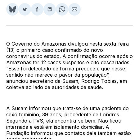
Share
Compartilhar
Compartilhar
Compartilhar
Share
Compartilhar
on
no
no
no
on
via
BlueSky
Twitter
Facebook
LinkedIn
WhatsApp
Email
O Governo do Amazonas divulgou nesta sexta-feira
(13) o primeiro caso confirmado do novo
coronavírus do estado. A confirmação ocorre após o
Amazonas ter 12 casos suspeitos e oito descartados.
“Esse foi detectado de forma precoce e que nesse
sentido não merece o pavor da população”,
anunciou secretário da Susam, Rodrigo Tobias, em
coletiva ao lado de autoridades de saúde.
A Susam informou que trata-se de uma paciente do
sexo feminino, 39 anos, procedente de Londres.
Segundo a FVS, ela encontra-se bem. Não ficou
internada e está em isolamento domiciliar. A
Fundação informou que contatos dela também estão