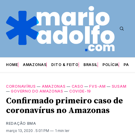
HOME
AMAZONAS
DITO & FEITO
BRASIL
POLÍCIA
PARI
CORONAVÍRUS
—
AMAZONAS
—
CASO
—
FVS-AM
—
SUSAM
—
GOVERNO DO AMAZONAS
—
COVIDE-19
Confirmado primeiro caso de
coronavírus no Amazonas
REDAÇÃO BMA
março 13, 2020
. 5:01 PM
1 min ler