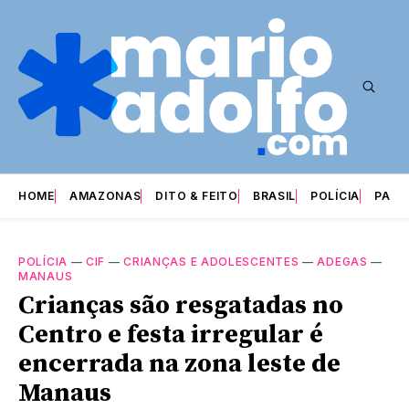
HOME
AMAZONAS
DITO & FEITO
BRASIL
POLÍCIA
PARI
POLÍCIA
—
CIF
—
CRIANÇAS E ADOLESCENTES
—
ADEGAS
—
MANAUS
Crianças são resgatadas no
Centro e festa irregular é
encerrada na zona leste de
Manaus