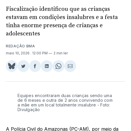
Fiscalização identificou que as crianças
estavam em condições insalubres e a festa
tinha enorme presença de crianças e
adolescentes
REDAÇÃO BMA
maio 10, 2026
. 12:00 PM
2 min ler
Share
Compartilhar
Compartilhar
Compartilhar
Share
Compartilhar
on
no
no
no
on
via
BlueSky
Twitter
Facebook
LinkedIn
WhatsApp
Email
Equipes encontraram duas crianças sendo uma
de 6 meses e outra de 2 anos convivendo com
a mãe em um local totalmente insalubre - Foto:
Divulgação
A Polícia Civil do Amazonas (PC-AM), por meio da