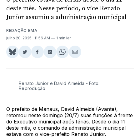
deste mês. Nesse período, o vice Renato
Junior assumiu a administração municipal
REDAÇÃO BMA
julho 20, 2025
. 11:56 AM
1 min ler
Share
Compartilhar
Compartilhar
Compartilhar
Share
Compartilhar
on
no
no
no
on
via
BlueSky
Twitter
Facebook
LinkedIn
WhatsApp
Email
Renato Junior e David Almeida - Foto:
Reprodução
O prefeito de Manaus, David Almeida (Avante),
retomou neste domingo (20/7) suas funções à frente
do Executivo municipal após férias. Desde o dia 11
deste mês, o comando da administração municipal
estava com o vice-prefeito Renato Junior.