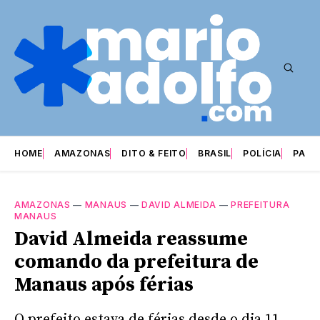
HOME
AMAZONAS
DITO & FEITO
BRASIL
POLÍCIA
PARI
AMAZONAS
—
MANAUS
—
DAVID ALMEIDA
—
PREFEITURA
MANAUS
David Almeida reassume
comando da prefeitura de
Manaus após férias
O prefeito estava de férias desde o dia 11