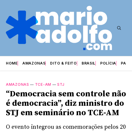
HOME
AMAZONAS
DITO & FEITO
BRASIL
POLÍCIA
PARI
AMAZONAS
—
TCE-AM
—
STJ
“Democracia sem controle não
é democracia”, diz ministro do
STJ em seminário no TCE-AM
O evento integrou as comemorações pelos 20