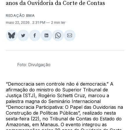
anos da Ouvidoria da Corte de Contas
REDAÇÃO BMA
maio 22, 2026
. 2:31 PM
2 min ler
Share
Compartilhar
Compartilhar
Compartilhar
Share
Compartilhar
on
no
no
no
on
via
BlueSky
Twitter
Facebook
LinkedIn
WhatsApp
Email
Foto: Divulgação
“Democracia sem controle não é democracia.” A
afirmação do ministro do Superior Tribunal de
Justiça (STJ), Rogério Schietti Cruz, marcou a
palestra magna do Seminário Internacional
“Democracia Participativa: O Papel das Ouvidorias na
Construção de Políticas Públicas”, realizado nesta
sexta-feira (22), no Tribunal de Contas do Estado do
Amazonas, em Manaus. O evento integrou as