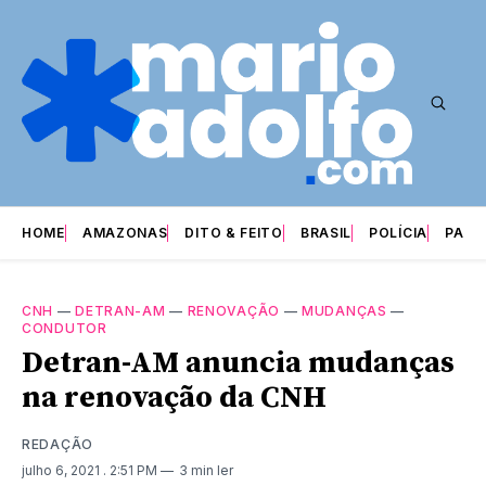
HOME
AMAZONAS
DITO & FEITO
BRASIL
POLÍCIA
PARI
CNH
—
DETRAN-AM
—
RENOVAÇÃO
—
MUDANÇAS
—
CONDUTOR
Detran-AM anuncia mudanças
na renovação da CNH
REDAÇÃO
julho 6, 2021
. 2:51 PM
3 min ler