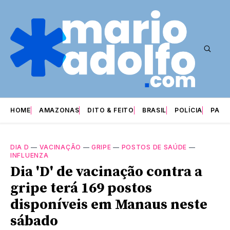
HOME
AMAZONAS
DITO & FEITO
BRASIL
POLÍCIA
PARI
DIA D
—
VACINAÇÃO
—
GRIPE
—
POSTOS DE SAÚDE
—
INFLUENZA
Dia 'D' de vacinação contra a
gripe terá 169 postos
disponíveis em Manaus neste
sábado