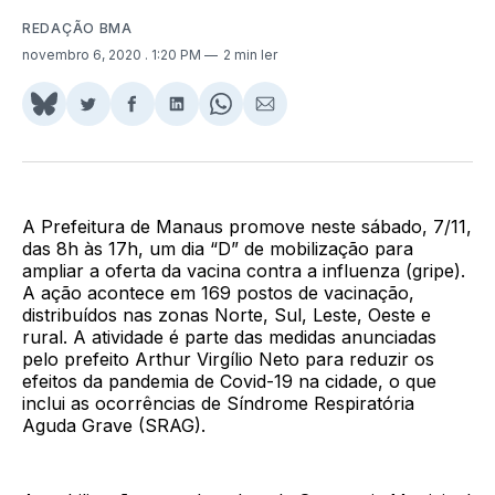
REDAÇÃO BMA
novembro 6, 2020
. 1:20 PM
2 min ler
Share
Compartilhar
Compartilhar
Compartilhar
Share
Compartilhar
on
no
no
no
on
via
BlueSky
Twitter
Facebook
LinkedIn
WhatsApp
Email
A Prefeitura de Manaus promove neste sábado, 7/11,
das 8h às 17h, um dia “D” de mobilização para
ampliar a oferta da vacina contra a influenza (gripe).
A ação acontece em 169 postos de vacinação,
distribuídos nas zonas Norte, Sul, Leste, Oeste e
rural. A atividade é parte das medidas anunciadas
pelo prefeito Arthur Virgílio Neto para reduzir os
efeitos da pandemia de Covid-19 na cidade, o que
inclui as ocorrências de Síndrome Respiratória
Aguda Grave (SRAG).