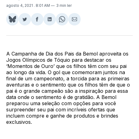
agosto 4, 2021
. 8:01 AM
3 min ler
Share
Compartilhar
Compartilhar
Compartilhar
Share
Compartilhar
on
no
no
no
on
via
BlueSky
Twitter
Facebook
LinkedIn
WhatsApp
Email
A Campanha de Dia dos Pais da Bemol aproveita os
Jogos Olímpicos de Tóquio para destacar os
‘Momentos de Ouro’ que os filhos têm com seu pai
ao longo da vida. O gol que comemoram juntos na
final de um campeonato, a torcida para as primeiras
aventuras e o sentimento que os filhos têm de que o
pai é o grande campeão são a inspiração para essa
data onde o sentimento é de gratidão. A Bemol
preparou uma seleção com opções para você
surpreender seu pai com incríveis ofertas que
incluem compre e ganhe de produtos e brindes
exclusivos.