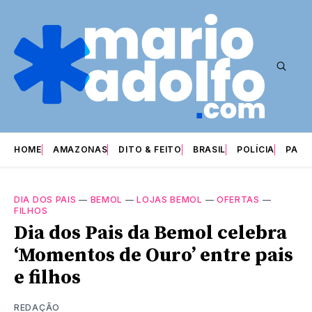
HOME
AMAZONAS
DITO & FEITO
BRASIL
POLÍCIA
PARI
DIA DOS PAIS
—
BEMOL
—
LOJAS BEMOL
—
OFERTAS
—
FILHOS
Dia dos Pais da Bemol celebra
‘Momentos de Ouro’ entre pais
e filhos
REDAÇÃO