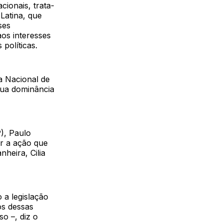
cionais, trata-
Latina, que
ses
aos interesses
políticas.
a Nacional de
sua dominância
), Paulo
ir a ação que
heira, Cilia
a legislação
os dessas
o –, diz o