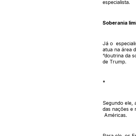
especialista.
Soberania lim
Já o especiali
atua na área d
“doutrina da s
de Trump.
*
Segundo ele, 
das nações e 
Américas.
Para ele, os 