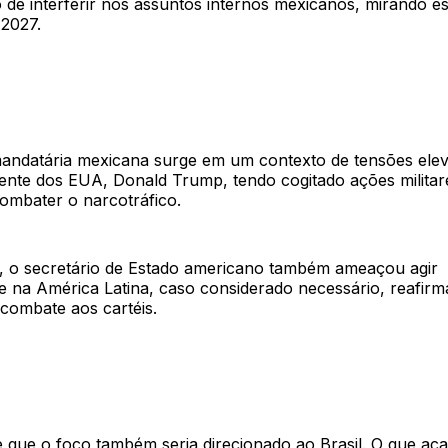
 de interferir nos assuntos internos mexicanos, mirando e
 2027.
andatária mexicana surge em um contexto de tensões ele
dente dos EUA, Donald Trump, tendo cogitado ações militar
ombater o narcotráfico.
 o secretário de Estado americano também ameaçou agir
te na América Latina, caso considerado necessário, reafir
e combate aos cartéis.
e que o foco também seria direcionado ao Brasil. O que ac