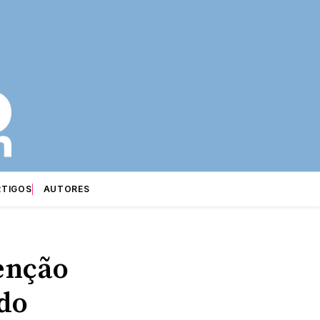
RTIGOS
AUTORES
tenção
 do