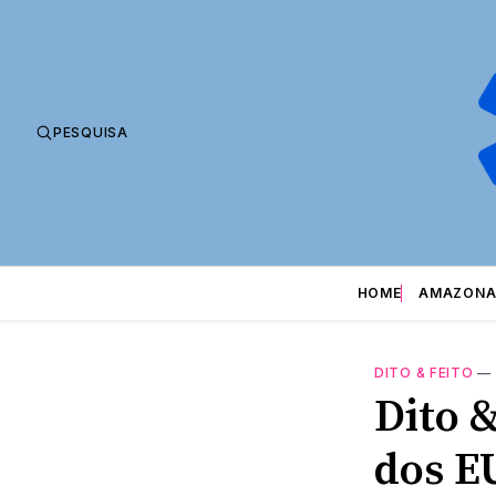
PESQUISA
HOME
AMAZONA
DITO & FEITO
—
Dito &
dos EU