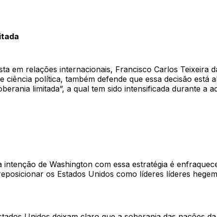
itada
sta em relações internacionais, Francisco Carlos Teixeira d
e ciência política, também defende que essa decisão está a
oberania limitada”, a qual tem sido intensificada durante a 
a intenção de Washington com essa estratégia é enfraquec
reposicionar os Estados Unidos como líderes líderes hege
Estados Unidos deixam claro que a soberania das nações d