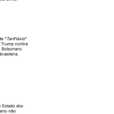
de “
TariFlávio
”
d Trump contra
o Bolsonaro
rasileira.
e Estado dos
cano não