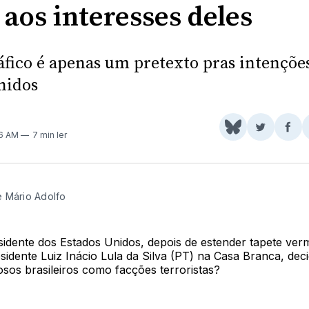
 aos interesses deles
áfico é apenas um pretexto pras intençõe
nidos
Share
Comparti
Com
46 AM
7 min ler
on
no
no
BlueSky
Twitter
Fac
 Mário Adolfo
sidente dos Estados Unidos, depois de estender tapete ver
idente Luiz Inácio Lula da Silva (PT) na Casa Branca, decid
sos brasileiros como facções terroristas?