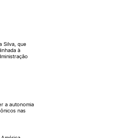
a Silva, que
linhada à
administração
er a autonomia
mônicos nas
a América