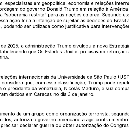
especialistas em geopolítica, economia e relações interna
ordagem do governo Donald Trump em relação à América 
a “soberania restrita” para as nações da área. Segundo es
essa ação teria a intenção de sujeitar as decisões do Brasil 
 podendo ser utilizada como justificativa para intervenções 
e 2025, a administração Trump divulgou a nova Estratégi
tabelecendo que Os Estados Unidos precisavam reforçar 
ina.
relações internacionais da Universidade de São Paulo (USP
, considera que, com essa classificação, Trump pode repet
a o presidente da Venezuela, Nicolás Maduro, e sua compan
ram detidos em Caracas no dia 3 de janeiro.
mento de um grupo como organização terrorista, segundo 
nidos, autoriza o governo americano a agir contra membr
precisar declarar guerra ou obter autorização do Congress