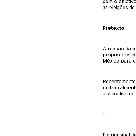
com o objetivo
as eleições de
Pretexto
A reação da m
próprio presi
México para c
Recentemente,
unilateralmen
justificativa d
*
Foi um sinal d