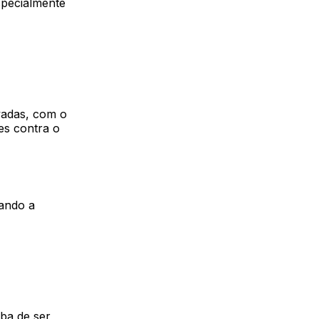
specialmente
vadas, com o
es contra o
mando a
aba de ser