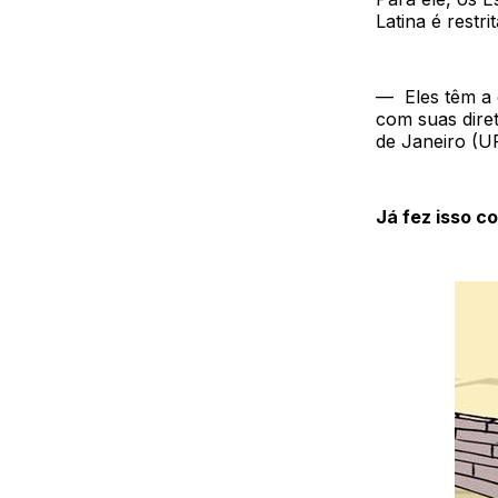
Latina é restr
— Eles têm a 
com suas diret
de Janeiro (U
Já fez isso 