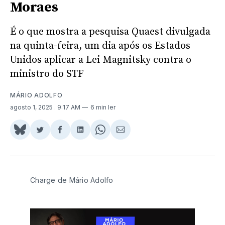
Moraes
É o que mostra a pesquisa Quaest divulgada
na quinta-feira, um dia após os Estados
Unidos aplicar a Lei Magnitsky contra o
ministro do STF
MÁRIO ADOLFO
agosto 1, 2025
. 9:17 AM
6 min ler
Share
Compartilhar
Compartilhar
Compartilhar
Share
Compartilhar
on
no
no
no
on
via
BlueSky
Twitter
Facebook
LinkedIn
WhatsApp
Email
Charge de Mário Adolfo