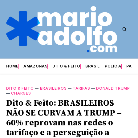
HOME
AMAZONAS
DITO & FEITO
BRASIL
POLÍCIA
PARI
DITO & FEITO
—
BRASILEIROS
—
TARIFAS
—
DONALD TRUMP
—
CHARGES
Dito & Feito: BRASILEIROS
NÃO SE CURVAM A TRUMP –
60% reprovam nas redes o
tarifaço e a perseguição a