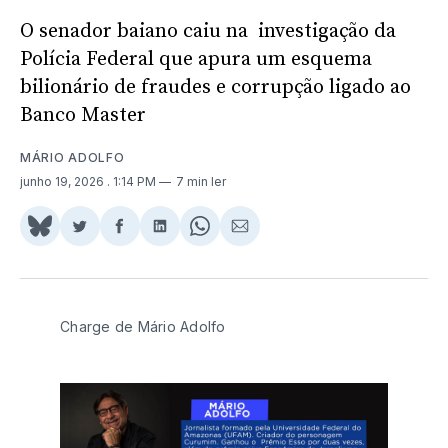
O senador baiano caiu na investigação da
Polícia Federal que apura um esquema
bilionário de fraudes e corrupção ligado ao
Banco Master
MÁRIO ADOLFO
junho 19, 2026
. 1:14 PM
7 min ler
Share
Compartilhar
Compartilhar
Compartilhar
Share
Compartilhar
on
no
no
no
on
via
BlueSky
Twitter
Facebook
LinkedIn
WhatsApp
Email
Charge de Mário Adolfo 