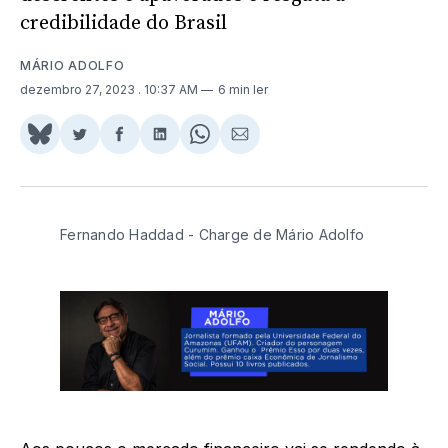
credibilidade do Brasil
MÁRIO ADOLFO
dezembro 27, 2023
. 10:37 AM
6 min ler
Share
Compartilhar
Compartilhar
Compartilhar
Share
Compartilhar
on
no
no
no
on
via
BlueSky
Twitter
Facebook
LinkedIn
WhatsApp
Email
Fernando Haddad - Charge de Mário Adolfo