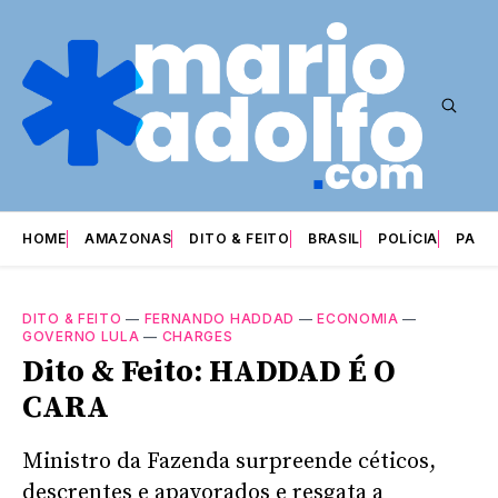
HOME
AMAZONAS
DITO & FEITO
BRASIL
POLÍCIA
PARI
DITO & FEITO
—
FERNANDO HADDAD
—
ECONOMIA
—
GOVERNO LULA
—
CHARGES
Dito & Feito: HADDAD É O
CARA
Ministro da Fazenda surpreende céticos,
descrentes e apavorados e resgata a