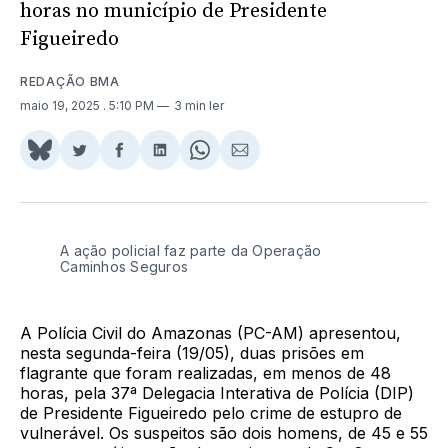
horas no município de Presidente
Figueiredo
REDAÇÃO BMA
maio 19, 2025
. 5:10 PM
3 min ler
Share
Compartilhar
Compartilhar
Compartilhar
Share
Compartilhar
on
no
no
no
on
via
BlueSky
Twitter
Facebook
LinkedIn
WhatsApp
Email
A ação policial faz parte da Operação
Caminhos Seguros
A Polícia Civil do Amazonas (PC-AM) apresentou,
nesta segunda-feira (19/05), duas prisões em
flagrante que foram realizadas, em menos de 48
horas, pela 37ª Delegacia Interativa de Polícia (DIP)
de Presidente Figueiredo pelo crime de estupro de
vulnerável. Os suspeitos são dois homens, de 45 e 55