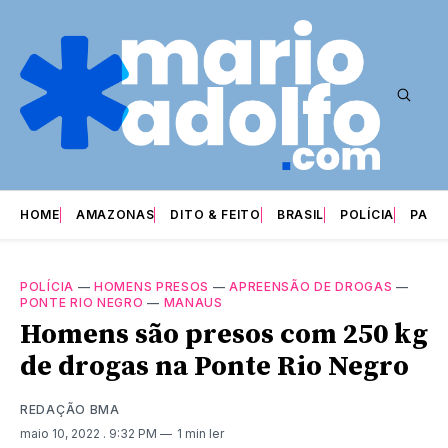
HOME
AMAZONAS
DITO & FEITO
BRASIL
POLÍCIA
PARI
POLÍCIA
—
HOMENS PRESOS
—
APREENSÃO DE DROGAS
—
PONTE RIO NEGRO
—
MANAUS
Homens são presos com 250 kg
de drogas na Ponte Rio Negro
REDAÇÃO BMA
maio 10, 2022
. 9:32 PM
1 min ler