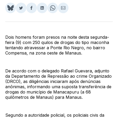
Share
Compartilhar
Compartilhar
Compartilhar
Share
Compartilhar
on
no
no
no
on
via
BlueSky
Twitter
Facebook
LinkedIn
WhatsApp
Email
Dois homens foram presos na noite desta segunda-
feira (9) com 250 quilos de drogas do tipo maconha
tentando atravessar a Ponte Rio Negro, no bairro
Compensa, na zona oeste de Manaus.
De acordo com o delegado Rafael Guevara, adjunto
da Departamento de Repressão ao crime Organizado
(DRCO), as diligências iniciaram após denúncias
anônimas, informando uma suposta transferência de
drogas do município de Manacapuru (a 68
quilômetros de Manaus) para Manaus.
Segundo a autoridade policial, os policiais civis da