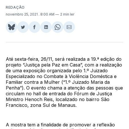
REDAÇÃO
novembro 25, 2021
. 8:00 AM
2 min ler
Share
Compartilhar
Compartilhar
Compartilhar
Share
Compartilhar
on
no
no
no
on
via
BlueSky
Twitter
Facebook
LinkedIn
WhatsApp
Email
Até sexta-feira, 26/11, será realizada a 19.ª edição do
projeto “Justiça pela Paz em Casa”, com a realização
de uma exposição organizada pelo 1.º Juizado
Especializado no Combate à Violência Doméstica e
Familiar contra a Mulher (“1.º Juizado Maria da
Penha”). O evento chama a atenção das pessoas que
circulam no hall de entrada do Fórum de Justiça
Ministro Henoch Reis, localizado no bairro São
Francisco, zona Sul de Manaus.
A mostra tem a finalidade de promover a reflexão