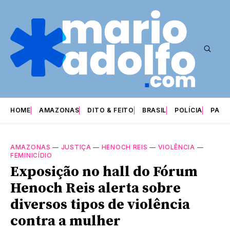
HOME
AMAZONAS
DITO & FEITO
BRASIL
POLÍCIA
PARI
AMAZONAS
—
JUSTIÇA
—
HENOCH REIS
—
VIOLÊNCIA
—
FEMINICÍDIO
Exposição no hall do Fórum
Henoch Reis alerta sobre
diversos tipos de violência
contra a mulher