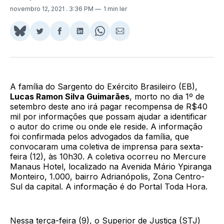
novembro 12, 2021
. 3:36 PM
1 min ler
Share
Compartilhar
Compartilhar
Compartilhar
Share
Compartilhar
on
no
no
no
on
via
BlueSky
Twitter
Facebook
LinkedIn
WhatsApp
Email
A família do Sargento do Exército Brasileiro (EB),
Lucas Ramon Silva Guimarães
, morto no dia 1º de
setembro deste ano irá pagar recompensa de R$40
mil por informações que possam ajudar a identificar
o autor do crime ou onde ele reside. A informação
foi confirmada pelos advogados da família, que
convocaram uma coletiva de imprensa para sexta-
feira (12), às 10h30. A coletiva ocorreu no Mercure
Manaus Hotel, localizado na Avenida Mário Ypiranga
Monteiro, 1.000, bairro Adrianópolis, Zona Centro-
Sul da capital. A informação é do Portal Toda Hora.
Nessa terça-feira (9), o Superior de Justiça (STJ)