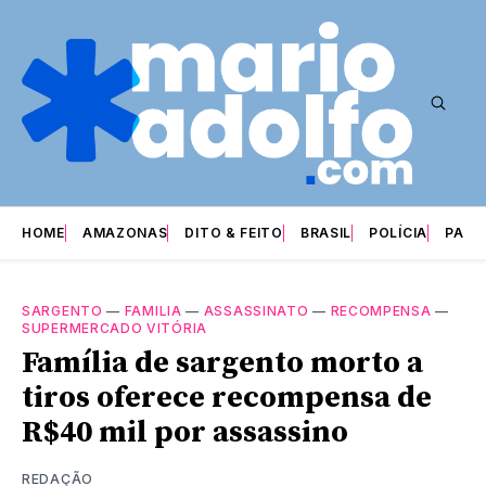
HOME
AMAZONAS
DITO & FEITO
BRASIL
POLÍCIA
PARI
SARGENTO
—
FAMILIA
—
ASSASSINATO
—
RECOMPENSA
—
SUPERMERCADO VITÓRIA
Família de sargento morto a
tiros oferece recompensa de
R$40 mil por assassino
REDAÇÃO