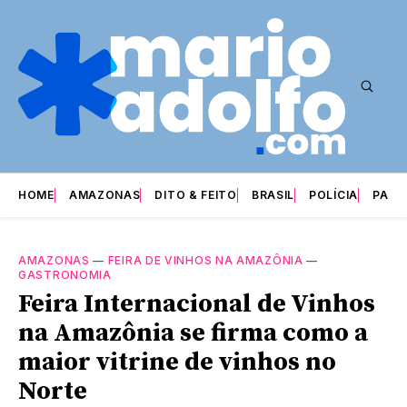
HOME
AMAZONAS
DITO & FEITO
BRASIL
POLÍCIA
PARI
AMAZONAS
—
FEIRA DE VINHOS NA AMAZÔNIA
—
GASTRONOMIA
Feira Internacional de Vinhos
na Amazônia se firma como a
maior vitrine de vinhos no
Norte