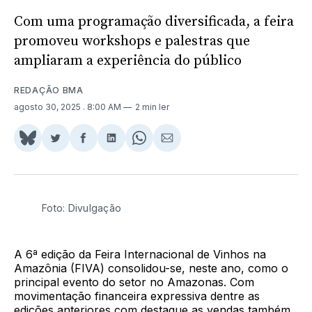
Com uma programação diversificada, a feira
promoveu workshops e palestras que
ampliaram a experiência do público
REDAÇÃO BMA
agosto 30, 2025
. 8:00 AM
2 min ler
Share
Compartilhar
Compartilhar
Compartilhar
Share
Compartilhar
on
no
no
no
on
via
BlueSky
Twitter
Facebook
LinkedIn
WhatsApp
Email
Foto: Divulgação
A 6ª edição da Feira Internacional de Vinhos na
Amazônia (FIVA) consolidou-se, neste ano, como o
principal evento do setor no Amazonas. Com
movimentação financeira expressiva dentre as
edições anteriores com destaque as vendas também,