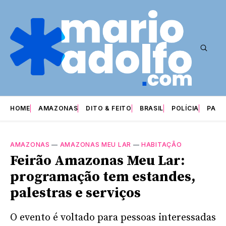
HOME
AMAZONAS
DITO & FEITO
BRASIL
POLÍCIA
PARI
AMAZONAS
—
AMAZONAS MEU LAR
—
HABITAÇÃO
Feirão Amazonas Meu Lar:
programação tem estandes,
palestras e serviços
O evento é voltado para pessoas interessadas