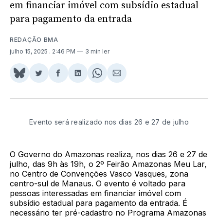
em financiar imóvel com subsídio estadual
para pagamento da entrada
REDAÇÃO BMA
julho 15, 2025
. 2:46 PM
3 min ler
Share
Compartilhar
Compartilhar
Compartilhar
Share
Compartilhar
on
no
no
no
on
via
BlueSky
Twitter
Facebook
LinkedIn
WhatsApp
Email
Evento será realizado nos dias 26 e 27 de julho
O Governo do Amazonas realiza, nos dias 26 e 27 de
julho, das 9h às 19h, o 2º Feirão Amazonas Meu Lar,
no Centro de Convenções Vasco Vasques, zona
centro-sul de Manaus. O evento é voltado para
pessoas interessadas em financiar imóvel com
subsídio estadual para pagamento da entrada. É
necessário ter pré-cadastro no Programa Amazonas