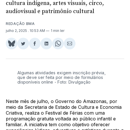
cultura indígena, artes visuais, circo,
audiovisual e patrimônio cultural
REDAÇÃO BMA
julho 2, 2025
. 10:53 AM
1 min ler
Share
Compartilhar
Compartilhar
Compartilhar
Share
Compartilhar
on
no
no
no
on
via
BlueSky
Twitter
Facebook
LinkedIn
WhatsApp
Email
Algumas atividades exigem inscrição prévia,
que deve ser feita por meio de formulários
disponíveis online - Foto: Divulgação
Neste mês de julho, o Governo do Amazonas, por
meio da Secretaria de Estado de Cultura e Economia
Criativa, realiza o Festival de Férias com uma
programação gratuita voltada ao público infantil e
familiar. A iniciativa tem como objetivo oferecer