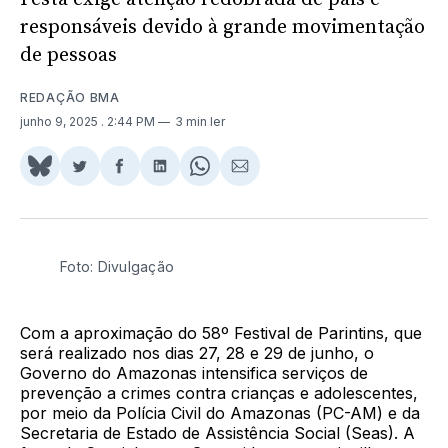
responsáveis devido à grande movimentação
de pessoas
REDAÇÃO BMA
junho 9, 2025
. 2:44 PM
3 min ler
Share
Compartilhar
Compartilhar
Compartilhar
Share
Compartilhar
on
no
no
no
on
via
BlueSky
Twitter
Facebook
LinkedIn
WhatsApp
Email
Foto: Divulgação
Com a aproximação do 58º Festival de Parintins, que
será realizado nos dias 27, 28 e 29 de junho, o
Governo do Amazonas intensifica serviços de
prevenção a crimes contra crianças e adolescentes,
por meio da Polícia Civil do Amazonas (PC-AM) e da
Secretaria de Estado de Assistência Social (Seas). A