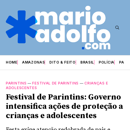
HOME
AMAZONAS
DITO & FEITO
BRASIL
POLÍCIA
PARI
PARINTINS
—
FESTIVAL DE PARINTINS
—
CRIANÇAS E
ADOLESCENTES
Festival de Parintins: Governo
intensifica ações de proteção a
crianças e adolescentes
Festa exige atenção redobrada de pais e