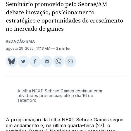
Seminário promovido pelo Sebrae/AM
debate inovação, posicionamento
estratégico e oportunidades de crescimento
no mercado de games
REDAÇÃO BMA
agosto 29, 2025
. 11:13 AM
2 min ler
Share
Compartilhar
Compartilhar
Compartilhar
Share
Compartilhar
on
no
no
no
on
via
BlueSky
Twitter
Facebook
LinkedIn
WhatsApp
Email
A trilha NEXT Sebrae Games continua com
atividades presenciais até o dia 16 de
setembro
A programação da trilha NEXT Sebrae Games segue
em andamento e, na última quarta-feira (27), o