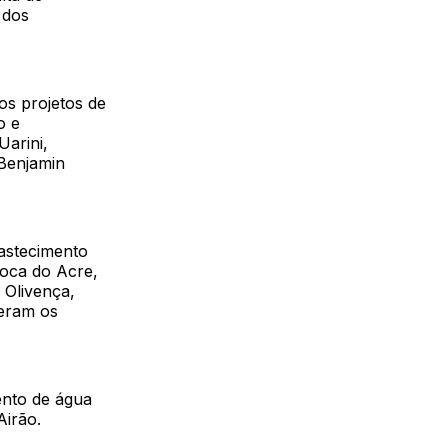
 dos
os projetos de
o e
Uarini,
Benjamin
astecimento
Boca do Acre,
 Olivença,
beram os
ento de água
Airão.