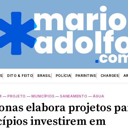
S
DITO & FEITO
BRASIL
POLÍCIA
PARINTINS
CHARGES
A
M
—
PROJETO
—
MUNICÍPIOS
—
SANEAMENTO
—
ÁGUA
nas elabora projetos pa
ípios investirem em