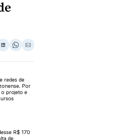
de
lhar
partilhar
Compartilhar
Share
Compartilhar
no
on
via
ebook
LinkedIn
WhatsApp
Email
e redes de
azonense. Por
o projeto e
cursos
rdesse R$ 170
lta de