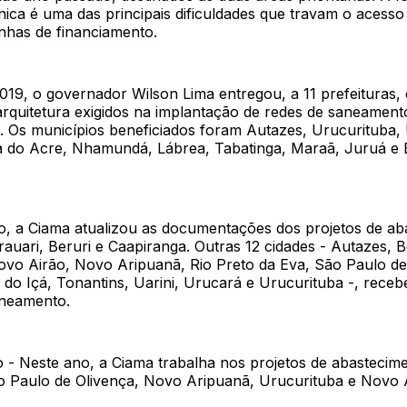
nica é uma das principais dificuldades que travam o acesso
inhas de financiamento.
19, o governador Wilson Lima entregou, a 11 prefeituras, 
arquitetura exigidos na implantação de redes de saneament
. Os municípios beneficiados foram Autazes, Urucurituba, 
 do Acre, Nhamundá, Lábrea, Tabatinga, Maraã, Juruá e 
 a Ciama atualizou as documentações dos projetos de ab
auari, Beruri e Caapiranga. Outras 12 cidades - Autazes, 
o Airão, Novo Aripuanã, Rio Preto da Eva, São Paulo de
 do Içá, Tonantins, Uarini, Urucará e Urucurituba -, rece
aneamento.
- Neste ano, a Ciama trabalha nos projetos de abastecim
o Paulo de Olivença, Novo Aripuanã, Urucurituba e Novo 