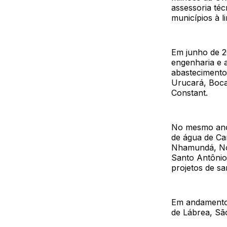
assessoria téc
municípios à l
Em junho de 20
engenharia e 
abastecimento
Urucará, Boca
Constant.
No mesmo ano,
de água de Car
Nhamundá, Nov
Santo Antônio
projetos de s
Em andamento 
de Lábrea, Sã