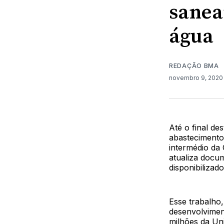
sanea
água
REDAÇÃO BMA
novembro 9, 202
Até o final d
abastecimento
intermédio da
atualiza docu
disponibilizad
Esse trabalho
desenvolvimen
milhões da Uni