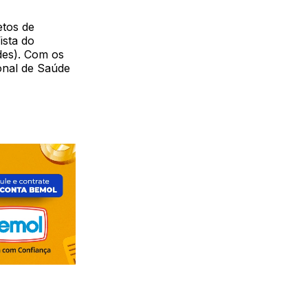
etos de
ista do
des). Com os
onal de Saúde