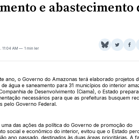
mento e abastecimento 
Share
Comparti
Com
0
. 11:04 AM
1 min ler
on
no
no
BlueSky
Twitter
Fac
este ano, o Governo do Amazonas terá elaborado projetos d
 de água e saneamento para 31 municípios do interior am
 Companhia de Desenvolvimento (Ciama), o Estado prepara 
mentação necessários para que as prefeituras busquem re
os pelo Governo Federal.
, uma das ações da política do Governo de promoção do
to social e econômico do interior, evitou que o Estado pe
ão ano passado, destinados às duas áreas prioritárias. A fa