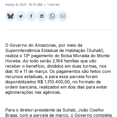
março 9, 2021
. 10:10 AM
1 min ler
Share
Compartilhar
Compartilhar
Compartilhar
Share
Compartilhar
on
no
no
no
on
via
BlueSky
Twitter
Facebook
LinkedIn
WhatsApp
Email
O Governo do Amazonas, por meio da
Superintendência Estadual de Habitação (Suhab),
realiza o 13º pagamento do Bolsa Moradia do Monte
Horebe. Ao todo serão 2.184 famílias que vão
receber o benefício, divididos em duas turmas, nos
dias 10 e 11 de março. Os pagamentos são feitos com
recursos estaduais, e para essa parcela foram
disponibilizados R$ 1.310.400,00, no formato de
ordem bancária, realizados em dois dias para evitar
aglomerações nas agências.
Para o diretor-presidente da Suhab, João Coelho
Braga, com a parcela de março, o Governo completa