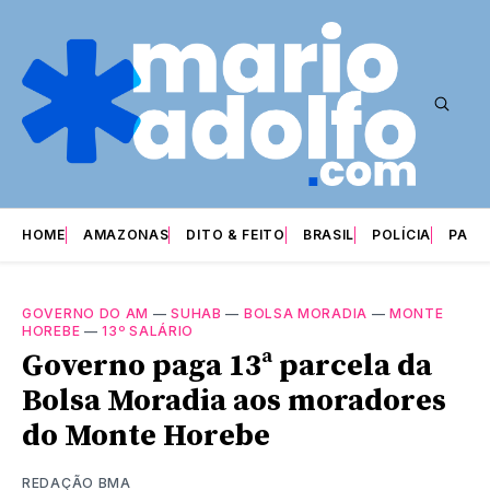
HOME
AMAZONAS
DITO & FEITO
BRASIL
POLÍCIA
PARI
GOVERNO DO AM
—
SUHAB
—
BOLSA MORADIA
—
MONTE
HOREBE
—
13º SALÁRIO
Governo paga 13ª parcela da
Bolsa Moradia aos moradores
do Monte Horebe
REDAÇÃO BMA