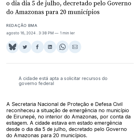
o dia dia 5 de julho, decretado pelo Governo
do Amazonas para 20 municípios
REDAÇÃO BMA
agosto 16, 2024
. 3:38 PM
1 min ler
Share
Compartilhar
Compartilhar
Compartilhar
Share
Compartilhar
on
no
no
no
on
via
BlueSky
Twitter
Facebook
LinkedIn
WhatsApp
Email
A cidade está apta a solicitar recursos do
governo federal
A Secretaria Nacional de Proteção e Defesa Civil
reconheceu a situação de emergência no município
de Eirunepé, no interior do Amazonas, por conta da
estiagem. A cidade estava em estado emergência
desde o dia dia 5 de julho, decretado pelo Governo
do Amazonas para 20 municípios.