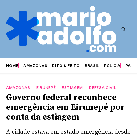
HOME
AMAZONAS
DITO & FEITO
BRASIL
POLÍCIA
PARI
AMAZONAS
—
EIRUNEPÉ
—
ESTIAGEM
—
DEFESA CIVIL
Governo federal reconhece
emergência em Eirunepé por
conta da estiagem
A cidade estava em estado emergência desde