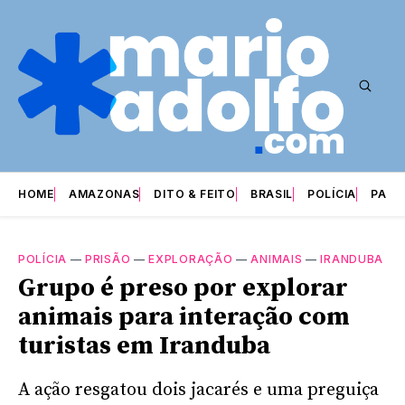
HOME
AMAZONAS
DITO & FEITO
BRASIL
POLÍCIA
PARI
POLÍCIA
—
PRISÃO
—
EXPLORAÇÃO
—
ANIMAIS
—
IRANDUBA
Grupo é preso por explorar
animais para interação com
turistas em Iranduba
A ação resgatou dois jacarés e uma preguiça