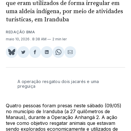
que eram utilizados de forma irregular em
uma aldeia indígena, por meio de atividades
turísticas, em Iranduba
REDAÇÃO BMA
maio 10, 2026
. 8:38 AM
2 min ler
Share
Compartilhar
Compartilhar
Compartilhar
Share
Compartilhar
on
no
no
no
on
via
BlueSky
Twitter
Facebook
LinkedIn
WhatsApp
Email
A operação resgatou dois jacarés e uma
preguiça
Quatro pessoas foram presas neste sábado (09/05)
no município de Iranduba (a 27 quilômetros de
Manaus), durante a Operação Anhangá 2. A ação
teve como objetivo resgatar animais que estavam
sendo explorados economicamente e utilizados de