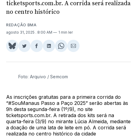
ticketsports.com.br. A corrida será realizada
no centro histórico
REDAÇÃO BMA
agosto 31, 2025
. 8:00 AM
1 min ler
Share
Compartilhar
Compartilhar
Compartilhar
Share
Compartilhar
on
no
no
no
on
via
BlueSky
Twitter
Facebook
LinkedIn
WhatsApp
Email
Foto: Arquivo / Semcom
As inscrições gratuitas para a primeira corrida do
“#SouManaus Passo a Paço 2025” serão abertas às
9h desta segunda-feira (1º/9), no site
ticketsports.com.br. A retirada dos kits será na
quarta-feira (3/9) no mirante Lúcia Almeida, mediante
a doação de uma lata de leite em pó. A corrida será
realizada no centro histórico da cidade