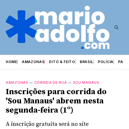
HOME
AMAZONAS
DITO & FEITO
BRASIL
POLÍCIA
PARI
AMAZONAS
—
CORRIDA DE RUA
—
SOU MANAUS
Inscrições para corrida do
'Sou Manaus' abrem nesta
segunda-feira (1º)
A inscrição gratuita será no site