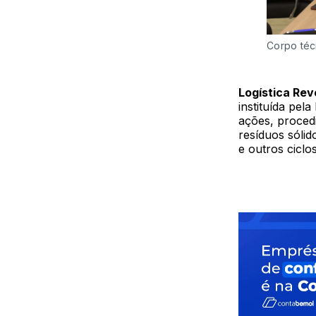
Corpo téc
Logística Rev
instituída pel
ações, procedi
resíduos sólid
e outros ciclo