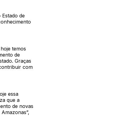
o Estado de
 conhecimento
 hoje temos
amento de
stado. Graças
contribuir com
oje essa
eza que a
mento de novas
no Amazonas”,