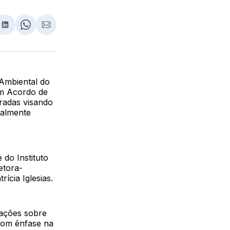
lhar
partilhar
Compartilhar
Share
Compartilhar
no
on
via
ebook
LinkedIn
WhatsApp
Email
Ambiental do
um Acordo de
radas visando
ialmente
 do Instituto
etora-
ícia Iglesias.
mações sobre
 com ênfase na