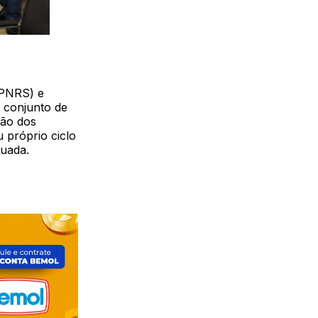
(PNRS) e
m conjunto de
ção dos
 próprio ciclo
quada.