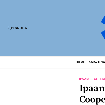
PESQUISA
HOME
AMAZONA
IPAAM
—
CETES
Ipaam
Coope