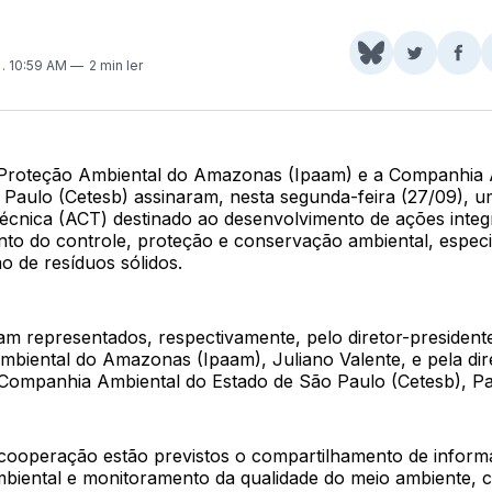
Share
Comparti
Com
1
. 10:59 AM
2 min ler
on
no
no
BlueSky
Twitter
Fac
e Proteção Ambiental do Amazonas (Ipaam) e a Companhia 
 Paulo (Cetesb) assinaram, nesta segunda-feira (27/09), 
cnica (ACT) destinado ao desenvolvimento de ações integ
to do controle, proteção e conservação ambiental, espec
o de resíduos sólidos.
m representados, respectivamente, pelo diretor-presidente
mbiental do Amazonas (Ipaam), Juliano Valente, e pela dir
Companhia Ambiental do Estado de São Paulo (Cetesb), Patr
cooperação estão previstos o compartilhamento de infor
ambiental e monitoramento da qualidade do meio ambiente,