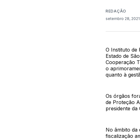
REDAÇÃO
setembro 28, 202
O Instituto d
Estado de São
Cooperação Té
o aprimoramen
quanto à gestã
Os órgãos fora
de Proteção A
presidente da 
No âmbito da 
fiscalização 