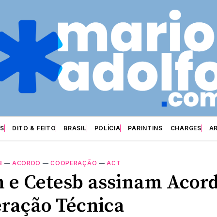
S
DITO & FEITO
BRASIL
POLÍCIA
PARINTINS
CHARGES
A
B
—
ACORDO
—
COOPERAÇÃO
—
ACT
 e Cetesb assinam Acor
ração Técnica