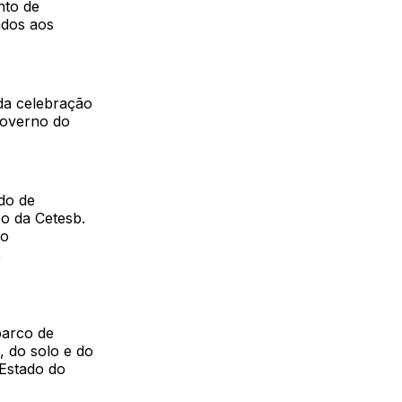
nto de
ados aos
 da celebração
Governo do
do de
o da Cetesb.
 o
,
barco de
, do solo e do
 Estado do