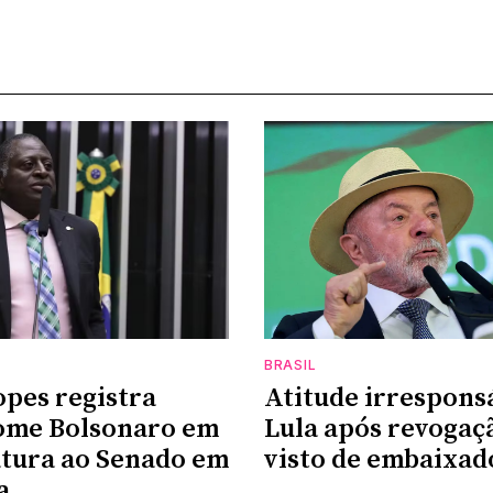
BRASIL
opes registra
Atitude irresponsá
ome Bolsonaro em
Lula após revogaç
tura ao Senado em
visto de embaixad
a