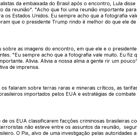
nalistas da embaixada do Brasil após o encontro, Lula disse 
ito da reunião". "Acho que foi uma reunião importante para 
ra os Estados Unidos. Eu sempre acho que a fotografia val
ram que o presidente Trump rindo é melhor do que ele de 
 sobre as imagens do encontro, em que ele e o president
tes. "Eu sempre acho que a fotografia vale muito. Eu fiz 
É importante. Alivia. Alivia a nossa alma a gente rir um pouc
tiva de imprensa.
os falaram sobre terras raras e minerais críticos, as tarif
brasileiros importados pelos EUA e estratégias de combate
e de os EUA classificarem facções criminosas brasileiras 
terroristas não esteve entre os assuntos da reunião, segu
sileiro. O Pix, alvo de uma investigação pelas autoridades 