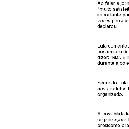
Ao falar a jor
"muito satisfe
importante pa
vocês percebe
declarou.
Lula comentou
posam sorriden
dizer: 'Ria'. 
durante a cole
Segundo Lula, 
aos produtos 
organizado.
A possibilidad
organizações 
presidente bra