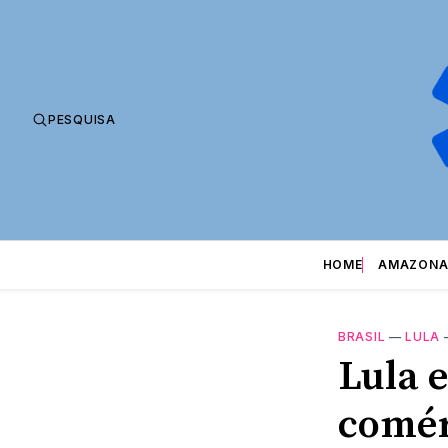
PESQUISA
HOME
AMAZONA
BRASIL
—
LULA
Lula 
comér