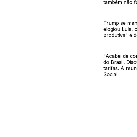
também não foi
Trump se mani
elogiou Lula,
produtiva" e d
"Acabei de con
do Brasil. Dis
tarifas. A reu
Social.