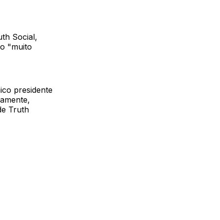
th Social,
do "muito
ico presidente
camente,
de Truth