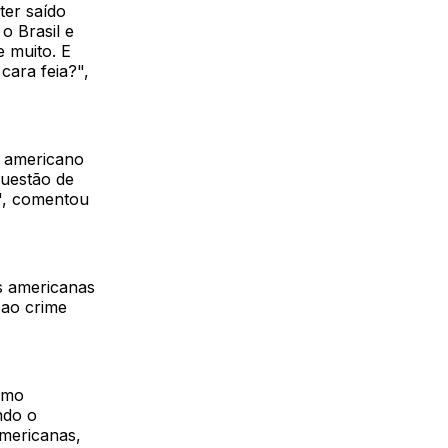
ter saído
o Brasil e
e muito. E
cara feia?",
e americano
questão de
o", comentou
as americanas
 ao crime
como
ndo o
americanas,