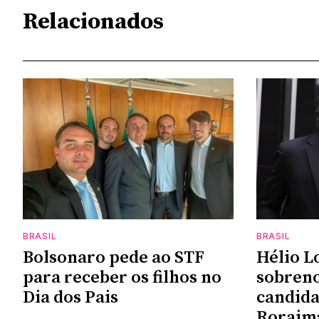
Relacionados
BRASIL
BRASIL
Bolsonaro pede ao STF
Hélio L
para receber os filhos no
sobren
Dia dos Pais
candida
Roraim