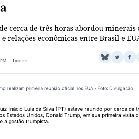
a
de cerca de três horas abordou minerais c
 e relações econômicas entre Brasil e EU
Share
Comparti
Com
1 PM
1 min ler
on
no
no
BlueSky
Twitter
Fac
mp realizam primeira reunião oficial nos EUA - Foto: Divulgação
uiz Inácio Lula da Silva (PT) esteve reunido por cerca de 
os Estados Unidos, Donald Trump, em sua primeira visita of
e a gestão trumpista.