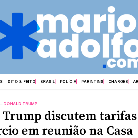
S
DITO & FEITO
BRASIL
POLÍCIA
PARINTINS
CHARGES
A
—
DONALD TRUMP
e Trump discutem tarifas
cio em reunião na Casa