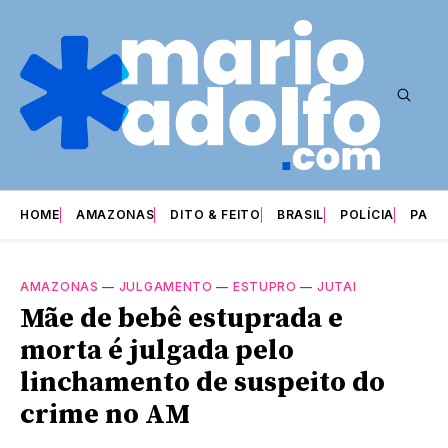
HOME
AMAZONAS
DITO & FEITO
BRASIL
POLÍCIA
PARI
AMAZONAS
—
JULGAMENTO
—
ESTUPRO
—
JUTAI
Mãe de bebê estuprada e
morta é julgada pelo
linchamento de suspeito do
crime no AM