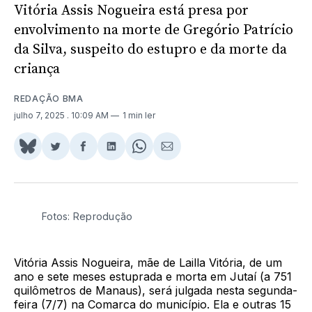
Vitória Assis Nogueira está presa por
envolvimento na morte de Gregório Patrício
da Silva, suspeito do estupro e da morte da
criança
REDAÇÃO BMA
julho 7, 2025
. 10:09 AM
1 min ler
Share
Compartilhar
Compartilhar
Compartilhar
Share
Compartilhar
on
no
no
no
on
via
BlueSky
Twitter
Facebook
LinkedIn
WhatsApp
Email
Fotos: Reprodução
Vitória Assis Nogueira, mãe de Lailla Vitória, de um
ano e sete meses estuprada e morta em Jutaí (a 751
quilômetros de Manaus), será julgada nesta segunda-
feira (7/7) na Comarca do município. Ela e outras 15