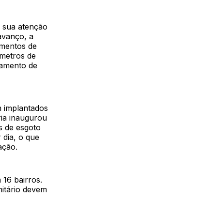
 sua atenção
avanço, a
imentos de
 metros de
tamento de
m implantados
ria inaugurou
s de esgoto
 dia, o que
ação.
 16 bairros.
itário devem