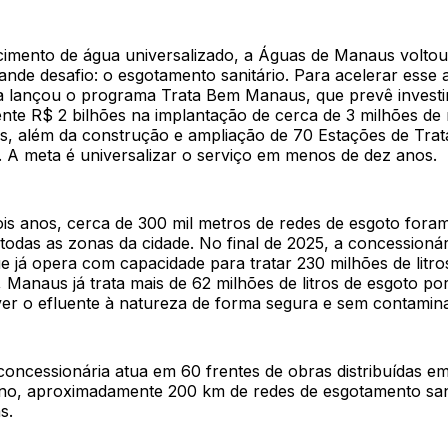
imento de água universalizado, a Águas de Manaus voltou
nde desafio: o esgotamento sanitário. Para acelerar esse 
a lançou o programa Trata Bem Manaus, que prevê invest
te R$ 2 bilhões na implantação de cerca de 3 milhões de
as, além da construção e ampliação de 70 Estações de Tra
. A meta é universalizar o serviço em menos de dez anos.
ois anos, cerca de 300 mil metros de redes de esgoto fora
todas as zonas da cidade. No final de 2025, a concessioná
e já opera com capacidade para tratar 230 milhões de litro
 Manaus já trata mais de 62 milhões de litros de esgoto por
ver o efluente à natureza de forma segura e sem contamin
oncessionária atua em 60 frentes de obras distribuídas em
ano, aproximadamente 200 km de redes de esgotamento san
s.