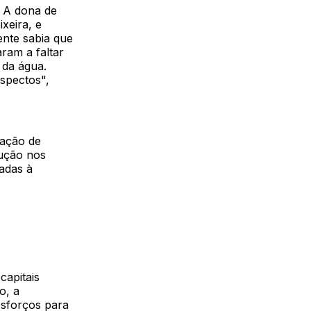
 A dona de
xeira, e
ente sabia que
ram a faltar
 da água.
spectos",
dação de
ução nos
gadas à
apitais
o, a
esforços para