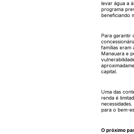
levar água a 
programa prev
beneficiando m
Para garantir
concessionária
famílias eram 
Manauara e pel
vulnerabilidad
aproximadamen
capital.
Uma das conte
renda é limita
necessidades.
para o bem-est
O próximo pas