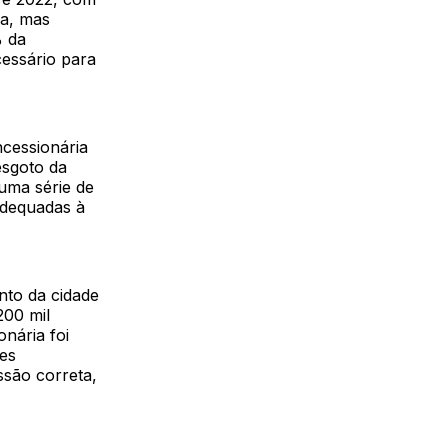
za, mas
% da
cessário para
cessionária
esgoto da
uma série de
adequadas à
nto da cidade
200 mil
nária foi
es
ssão correta,