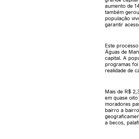
aumento de 14
também gerou 
população viv
garantir aces
Este processo
Águas de Mana
capital. A pop
programas foi 
realidade de c
Mais de R$ 2,
em quase oito
moradores pas
bairro a bair
geograficamen
a becos, palaf