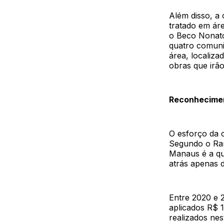
Além disso, a
tratado em áre
o Beco Nonato
quatro comuni
área, localiz
obras que irã
Reconhecimen
O esforço da 
Segundo o Ran
Manaus é a qu
atrás apenas d
Entre 2020 e 
aplicados R$ 
realizados nes