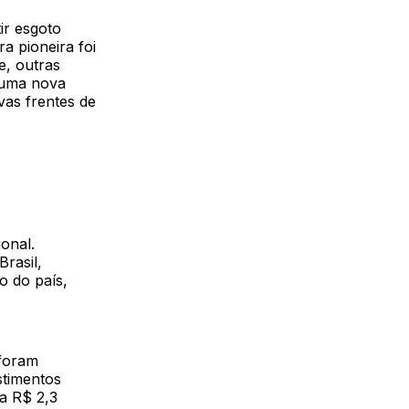
ir esgoto
a pioneira foi
e, outras
 uma nova
vas frentes de
onal.
rasil,
o do país,
 foram
stimentos
sa R$ 2,3