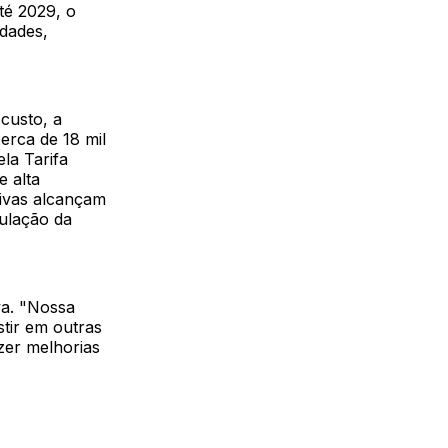
té 2029, o
dades,
custo, a
erca de 18 mil
ela Tarifa
e alta
ativas alcançam
ulação da
va. "Nossa
stir em outras
zer melhorias