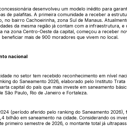
 concessionária desenvolveu um modelo inédito para garant
as de palafitas. A primeira comunidade a receber a estrutur
, no bairro Cachoeirinha, zona Sul de Manaus. Atualment
dades da mesma região já contam com a infraestrutura, e
ada na zona Centro-Oeste da capital, começou a receber no
o beneficiar mais de 900 moradores que vivem no local.
to nacional
cidade no setor tem recebido reconhecimento em nível naci
king do Saneamento 2026, elaborado pelo Instituto Trata B
arta capital do país que mais investe em saneamento básic
e São Paulo, Rio de Janeiro e Fortaleza.
2024 (período aferido pelo ranking do Saneamento 2026),
1,4 bilhão em saneamento na cidade. Considerando os inve
te primeiro semestre de 2026, o montante total já ultrapas