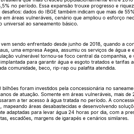
,5% no período. Essa expansão trouxe progresso e rique
desafios: dados do IBGE também indicam que mais de 55
e em áreas vulneráveis, cenário que ampliou o esforço ne
so universal ao saneamento básico.
 vem sendo enfrentado desde junho de 2018, quando a con
us, uma empresa Aegea, assumiu os serviços de água e 
ulação vulnerável tornou-se foco central da companhia, e 
implantada para garantir água e esgoto tratados e tarifas 
ada comunidade, beco, rip-rap ou palafita atendida.
3 bilhões foram investidos pela concessionária no saneame
 anos de atuação. Somente em áreas vulneráveis, mais de 
saram a ter acesso à água tratada no período. A concessio
ro, mapeando áreas desabastecidas e desenvolvendo soluçõ
te adaptadas para levar água 24 horas por dia, com a pre
itas, escadões, margens de igarapés e cenários similares.