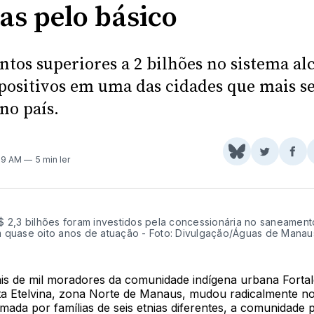
as pelo básico
ntos superiores a 2 bilhões no sistema a
positivos em uma das cidades que mais s
no país.
Share
Comparti
Com
:19 AM
5 min ler
on
no
no
BlueSky
Twitter
Fac
$ 2,3 bilhões foram investidos pela concessionária no saneament
 quase oito anos de atuação - Foto: Divulgação/Águas de Mana
ais de mil moradores da comunidade indígena urbana Forta
ta Etelvina, zona Norte de Manaus, mudou radicalmente no
mada por famílias de seis etnias diferentes, a comunidade 