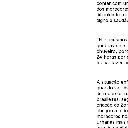
contar com um 
dos moradores 
dificuldades d
digno e saudá
"Nós mesmos f
quebrava e a 
chuveiro, por
24 horas por 
louça, fazer c
A situação en
quando se ob
de recursos na
brasileiras, 
criação da Zo
chegou a todo
moradores nos
urbanas mais 
grande capita