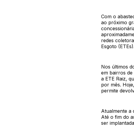
Com o abastec
ao próximo gra
concessionári
aproximadamen
redes coletor
Esgoto (ETEs)
Nos últimos d
em bairros de 
a ETE Raiz, qu
por mês. Hoje,
permite devol
Atualmente a c
Até o fim do 
ser implantada