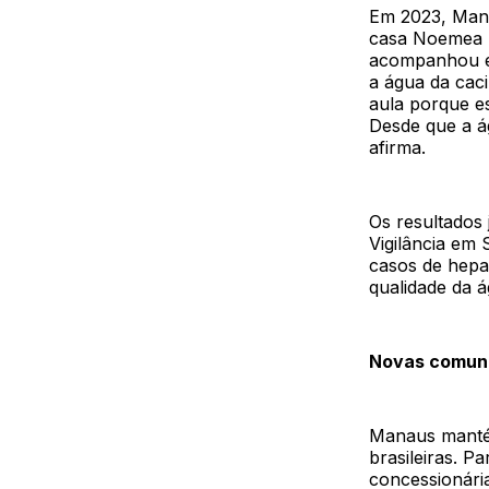
Em 2023, Mana
casa Noemea M
acompanhou ess
a água da caci
aula porque e
Desde que a á
afirma.
Os resultados
Vigilância em
casos de hepat
qualidade da 
Novas comuni
Manaus mantém
brasileiras. P
concessionári