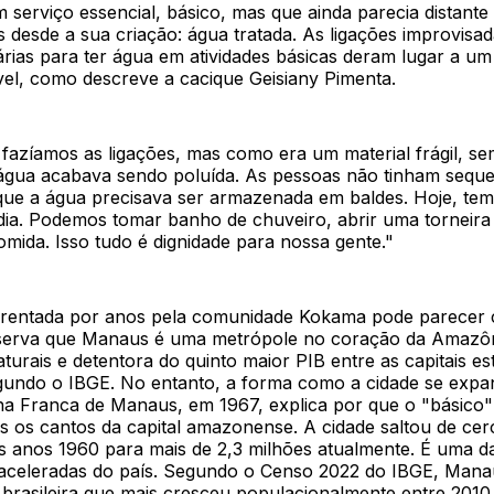
serviço essencial, básico, mas que ainda parecia distante 
desde a sua criação: água tratada. As ligações improvisad
iárias para ter água em atividades básicas deram lugar a um
vel, como descreve a cacique Geisiany Pimenta.
azíamos as ligações, mas como era um material frágil, s
água acabava sendo poluída. As pessoas não tinham sequ
que a água precisava ser armazenada em baldes. Hoje, tem
dia. Podemos tomar banho de chuveiro, abrir uma torneira
omida. Isso tudo é dignidade para nossa gente."
frentada por anos pela comunidade Kokama pode parecer c
serva que Manaus é uma metrópole no coração da Amazôn
turais e detentora do quinto maior PIB entre as capitais es
segundo o IBGE. No entanto, a forma como a cidade se expa
na Franca de Manaus, em 1967, explica por que o "básico"
s os cantos da capital amazonense. A cidade saltou de cer
 anos 1960 para mais de 2,3 milhões atualmente. É uma 
aceleradas do país. Segundo o Censo 2022 do IBGE, Manau
l brasileira que mais cresceu populacionalmente entre 201