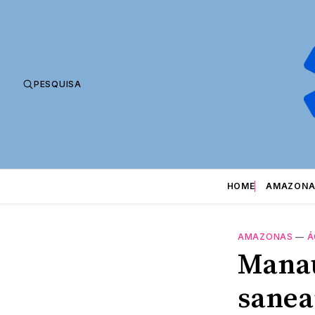
PESQUISA
HOME
AMAZONA
AMAZONAS
—
Á
Manau
sanea