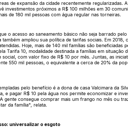
áreas de expansão da cidade recentemente regularizadas. A
ê investimentos próximos a R$ 100 milhões em 30 comuni
ais de 180 mil pessoas com água regular nas torneiras.
 que o acesso ao saneamento básico não seja barrado pelo 
 também ampliou sua política de tarifas sociais. Em 2018, c
atendidas. Hoje, mais de 140 mil famílias são beneficiadas p
a Tarifa 10, modalidade destinada a famílias em situação d
e social, com valor fixo de R$ 10 por mês. Juntas, as inici
te 550 mil pessoas, o equivalente a cerca de 20% da pop
mpladas pelo benefício é a dona de casa Valcimara da Sil
da, e pagar R$ 10 pela água nos permite economizar e inve
 A gente consegue comprar mais um frango no mês ou tra
ar da família", relata.
so: universalizar o esgoto