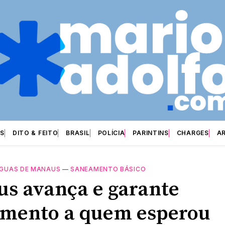
S
DITO & FEITO
BRASIL
POLÍCIA
PARINTINS
CHARGES
A
GUAS DE MANAUS
—
SANEAMENTO BÁSICO
s avança e garante
mento a quem esperou