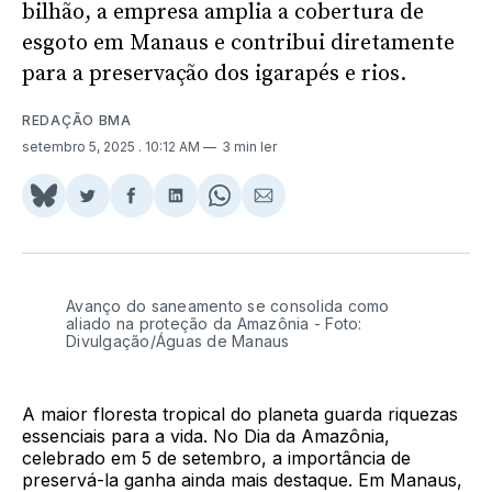
bilhão, a empresa amplia a cobertura de
esgoto em Manaus e contribui diretamente
para a preservação dos igarapés e rios.
REDAÇÃO BMA
setembro 5, 2025
. 10:12 AM
3 min ler
Share
Compartilhar
Compartilhar
Compartilhar
Share
Compartilhar
on
no
no
no
on
via
BlueSky
Twitter
Facebook
LinkedIn
WhatsApp
Email
Avanço do saneamento se consolida como
aliado na proteção da Amazônia - Foto:
Divulgação/Águas de Manaus
A maior floresta tropical do planeta guarda riquezas
essenciais para a vida. No Dia da Amazônia,
celebrado em 5 de setembro, a importância de
preservá-la ganha ainda mais destaque. Em Manaus,