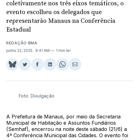
coletivamente nos três eixos temáticos, o
evento escolheu os delegados que
representarão Manaus na Conferência
Estadual
REDAÇÃO BMA
junho 22, 2025
. 9:41 AM
1 min ler
Share
Compartilhar
Compartilhar
Compartilhar
Share
Compartilhar
on
no
no
no
on
via
BlueSky
Twitter
Facebook
LinkedIn
WhatsApp
Email
Foto: Divulgação
A Prefeitura de Manaus, por meio da Secretaria
Municipal de Habitação e Assuntos Fundiários
(Semhaf), encerrou na noite deste sábado (21/6) a
4ª Conferência Municipal das Cidades. O evento foi