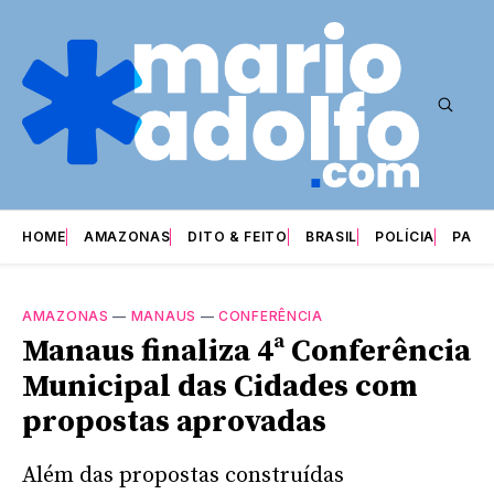
HOME
AMAZONAS
DITO & FEITO
BRASIL
POLÍCIA
PARI
AMAZONAS
—
MANAUS
—
CONFERÊNCIA
Manaus finaliza 4ª Conferência
Municipal das Cidades com
propostas aprovadas
Além das propostas construídas