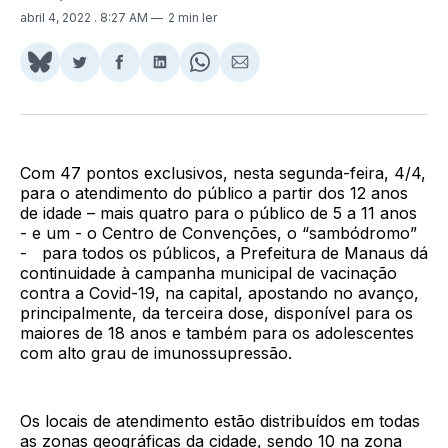
abril 4, 2022
. 8:27 AM
2 min ler
Share
Compartilhar
Compartilhar
Compartilhar
Share
Compartilhar
on
no
no
no
on
via
BlueSky
Twitter
Facebook
LinkedIn
WhatsApp
Email
Com 47 pontos exclusivos, nesta segunda-feira, 4/4,
para o atendimento do público a partir dos 12 anos
de idade – mais quatro para o público de 5 a 11 anos
- e um - o Centro de Convenções, o “sambódromo”
- para todos os públicos, a Prefeitura de Manaus dá
continuidade à campanha municipal de vacinação
contra a Covid-19, na capital, apostando no avanço,
principalmente, da terceira dose, disponível para os
maiores de 18 anos e também para os adolescentes
com alto grau de imunossupressão.
Os locais de atendimento estão distribuídos em todas
as zonas geográficas da cidade, sendo 10 na zona