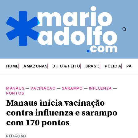
HOME
AMAZONAS
DITO & FEITO
BRASIL
POLÍCIA
PARI
MANAUS
—
VACINACAO
—
SARAMPO
—
INFLUENZA
—
PONTOS
Manaus inicia vacinação
contra influenza e sarampo
com 170 pontos
REDAÇÃO