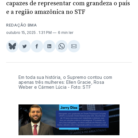
capazes de representar com grandeza o país
e a região amazônica no STF
REDAÇÃO BMA
outubro 15, 2025
. 1:31 PM
6 min ler
Share
Compartilhar
Compartilhar
Compartilhar
Share
Compartilhar
on
no
no
no
on
via
BlueSky
Twitter
Facebook
LinkedIn
WhatsApp
Email
Em toda sua história, o Supremo contou com
apenas três mulheres: Ellen Gracie, Rosa
Weber e Cármen Lúcia - Foto: STF