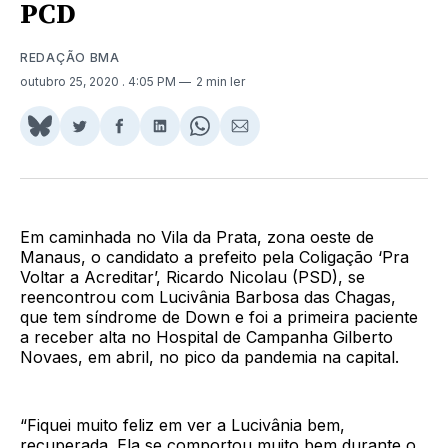
PCD
REDAÇÃO BMA
outubro 25, 2020
. 4:05 PM
2 min ler
Share
Compartilhar
Compartilhar
Compartilhar
Share
Compartilhar
on
no
no
no
on
via
BlueSky
Twitter
Facebook
LinkedIn
WhatsApp
Email
Em caminhada no Vila da Prata, zona oeste de
Manaus, o candidato a prefeito pela Coligação ‘Pra
Voltar a Acreditar’, Ricardo Nicolau (PSD), se
reencontrou com Lucivânia Barbosa das Chagas,
que tem síndrome de Down e foi a primeira paciente
a receber alta no Hospital de Campanha Gilberto
Novaes, em abril, no pico da pandemia na capital.
“Fiquei muito feliz em ver a Lucivânia bem,
recuperada. Ela se comportou muito bem durante o