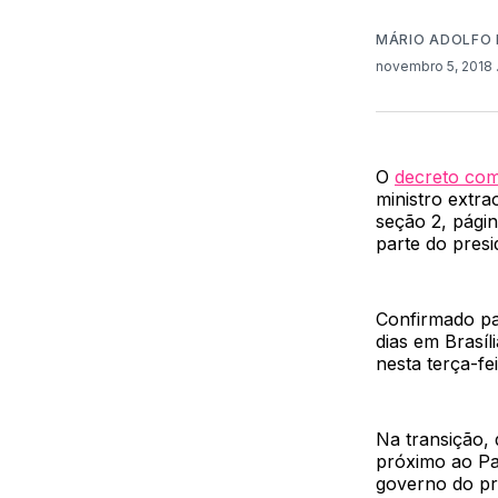
MÁRIO ADOLFO 
novembro 5, 2018
O
decreto co
ministro extra
seção 2, págin
parte do pres
Confirmado pa
dias em Brasí
nesta terça-fei
Na transição, 
próximo ao Pal
governo do pr