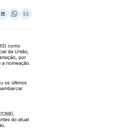
lhar
partilhar
Compartilhar
Share
Compartilhar
no
on
via
ebook
LinkedIn
WhatsApp
Email
-RS) como
cial da União,
ansição, por
ou a nomeação.
u os últimos
desembarcar
(CCBB),
ntes do atual
ão.