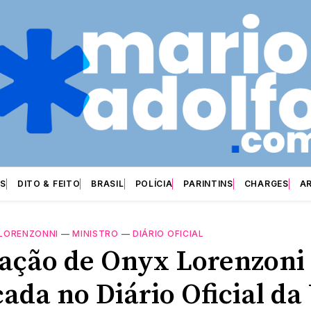
S
DITO & FEITO
BRASIL
POLÍCIA
PARINTINS
CHARGES
A
LORENZONNI
—
MINISTRO
—
DIÁRIO OFICIAL
ção de Onyx Lorenzoni
cada no Diário Oficial da