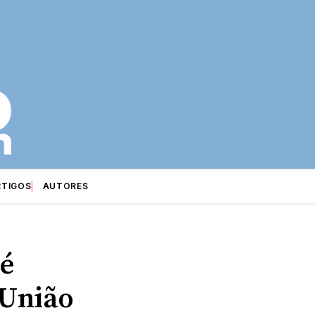
RTIGOS
AUTORES
 é
 União