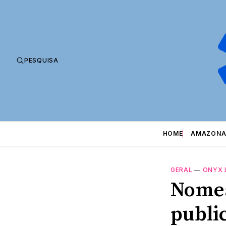
PESQUISA
HOME
AMAZONA
GERAL
—
ONYX 
Nomea
publi