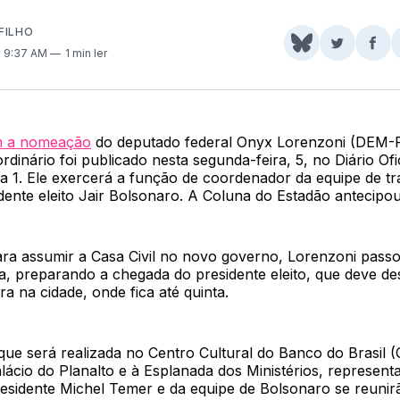
FILHO
Share
Comparti
Com
. 9:37 AM
1 min ler
on
no
no
BlueSky
Twitter
Fac
m a nomeação
do deputado federal Onyx Lorenzoni (DEM
ordinário foi publicado nesta segunda-feira, 5, no Diário Ofi
a 1. Ele exercerá a função de coordenador da equipe de tr
idente eleito Jair Bolsonaro. A Coluna do Estadão antecip
ra assumir a Casa Civil no novo governo, Lorenzoni passo
lia, preparando a chegada do presidente eleito, que deve 
ra na cidade, onde fica até quinta.
que será realizada no Centro Cultural do Banco do Brasil 
ácio do Planalto e à Esplanada dos Ministérios, representa
esidente Michel Temer e da equipe de Bolsonaro se reunir