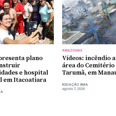
AMAZONAS
presenta plano
Vídeos: incêndio a
nstruir
área do Cemitério
dades e hospital
Tarumã, em Mana
l em Itacoatiara
REDAÇÃO BMA
agosto 7, 2026
MA