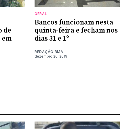
GERAL
r
Bancos funcionam nesta
o de
quinta-feira e fecham nos
a em
dias 31 e 1º
REDAÇÃO BMA
dezembro 26, 2019