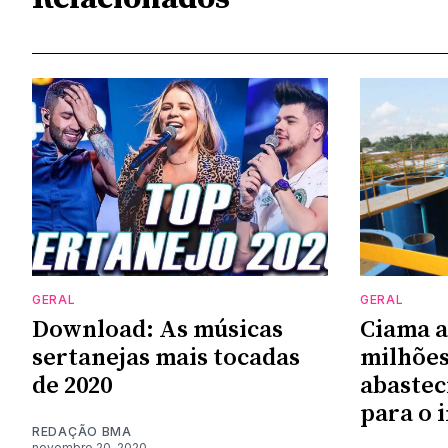
GERAL
GERAL
Download: As músicas
Ciama a
sertanejas mais tocadas
milhões
de 2020
abastec
para o 
REDAÇÃO BMA
novembro 20, 2020