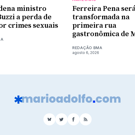
dena ministro
Ferreira Pena ser
uzzi a perda de
transformada na
or crimes sexuais
primeira rua
gastronômica de 
MA
6
REDAÇÃO BMA
agosto 6, 2026
BlueSky
Twitter
Facebook
RSS