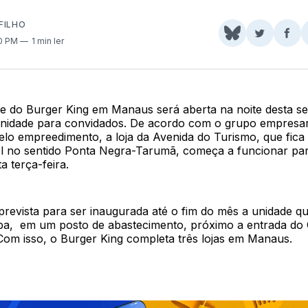
FILHO
Share
Comparti
Com
50 PM
1 min ler
on
no
no
BlueSky
Twitter
Fac
e do Burger King em Manaus será aberta na noite desta se
enidade para convidados. De acordo com o grupo empresar
elo empreedimento, a loja da Avenida do Turismo, que fic
l no sentido Ponta Negra-Tarumã, começa a funcionar par
 terça-feira.
revista para ser inaugurada até o fim do mês a unidade qu
ba, em um posto de abastecimento, próximo a entrada do
 Com isso, o Burger King completa três lojas em Manaus.