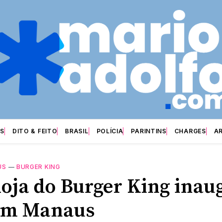
S
DITO & FEITO
BRASIL
POLÍCIA
PARINTINS
CHARGES
A
US
—
BURGER KING
loja do Burger King inau
em Manaus