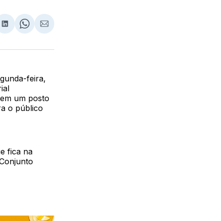
lhar
partilhar
Compartilhar
Share
Compartilhar
no
on
via
ebook
LinkedIn
WhatsApp
Email
gunda-feira,
ial
a em um posto
a o público
e fica na
 Conjunto