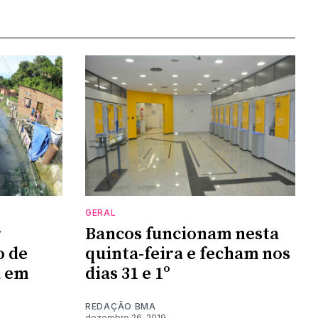
GERAL
r
Bancos funcionam nesta
o de
quinta-feira e fecham nos
a em
dias 31 e 1º
REDAÇÃO BMA
dezembro 26, 2019