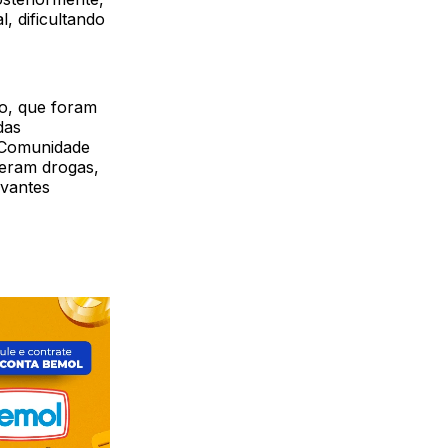
, dificultando
o, que foram
das
 Comunidade
deram drogas,
ovantes