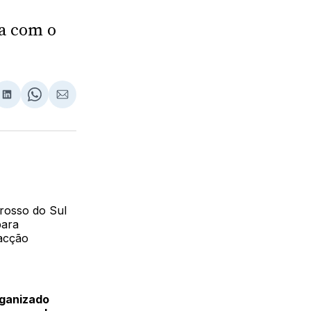
ra com o
lhar
partilhar
Compartilhar
Share
Compartilhar
no
on
via
ebook
LinkedIn
WhatsApp
Email
Grosso do Sul
para
facção
rganizado