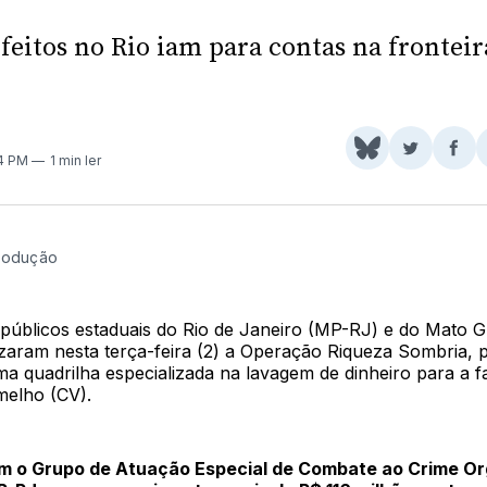
 feitos no Rio iam para contas na frontei
Share
Comparti
Com
04 PM
1 min ler
on
no
no
BlueSky
Twitter
Fac
rodução
s públicos estaduais do Rio de Janeiro (MP-RJ) e do Mato 
zaram nesta terça-feira (2) a Operação Riqueza Sombria, 
ma quadrilha especializada na lavagem de dinheiro para a 
elho (CV).
m o Grupo de Atuação Especial de Combate ao Crime O