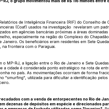
-RJ, o grupo movimentou mais de R$ 116 milhões entre 
Relatórios de Inteligência Financeira (RIF) do Conselho de 
nanceiras (Coaf) usados na investigação revelaram um pad
lizados em agências bancárias próximas a áreas dominadas
elho, especialmente na região do Complexo do Chapadão
de Janeiro. Os beneficiários eram residentes em Sete Qued
, na fronteira com o Paraguai.
 o MP-RJ, a ligação entre o Rio de Janeiro e Sete Qued
e a cidade é considerada ponto estratégico na rota de ent
onha no país. As movimentações ocorriam de forma fracio
 "smurfing", utilizada para dificultar a identificação pelos
ceiro.
rrecadados com a venda de entorpecentes no Rio de Jan
 em dezenas de depósitos em espécie e direcionados pa
as e empresas de fachada utilizadas como "laranjas"
. P