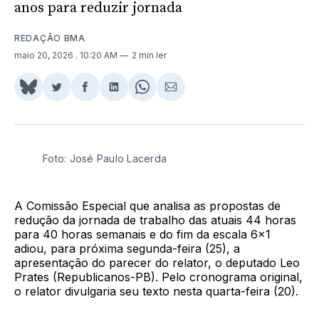
anos para reduzir jornada
REDAÇÃO BMA
maio 20, 2026
. 10:20 AM
2 min ler
Share
Compartilhar
Compartilhar
Compartilhar
Share
Compartilhar
on
no
no
no
on
via
BlueSky
Twitter
Facebook
LinkedIn
WhatsApp
Email
Foto: José Paulo Lacerda
A Comissão Especial que analisa as propostas de
redução da jornada de trabalho das atuais 44 horas
para 40 horas semanais e do fim da escala 6x1
adiou, para próxima segunda-feira (25), a
apresentação do parecer do relator, o deputado Leo
Prates (Republicanos-PB). Pelo cronograma original,
o relator divulgaria seu texto nesta quarta-feira (20).