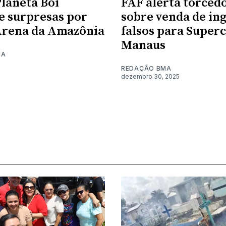
laneta Boi
FAF alerta torced
 surpresas por
sobre venda de in
Arena da Amazônia
falsos para Super
Manaus
MA
REDAÇÃO BMA
dezembro 30, 2025