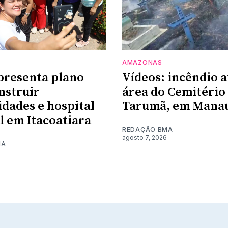
AMAZONAS
presenta plano
Vídeos: incêndio a
nstruir
área do Cemitério
dades e hospital
Tarumã, em Mana
l em Itacoatiara
REDAÇÃO BMA
agosto 7, 2026
MA