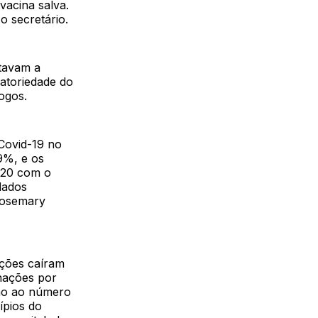
vacina salva.
o secretário.
stavam a
atoriedade do
ogos.
Covid-19 no
9%, e os
020 com o
dados
Rosemary
ações caíram
rnações por
ção ao número
ípios do