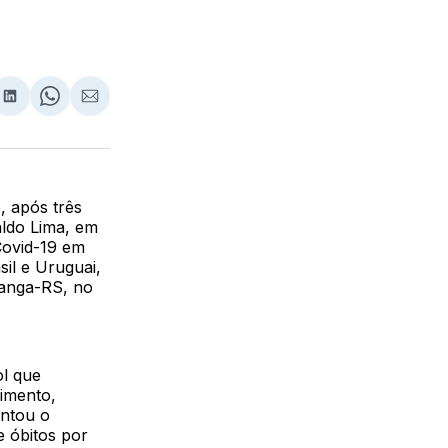
lhar
partilhar
Compartilhar
Share
Compartilhar
no
on
via
ebook
LinkedIn
WhatsApp
Email
 após três
aldo Lima, em
Covid-19 em
sil e Uruguai,
ranga-RS, no
ol que
imento,
entou o
 óbitos por