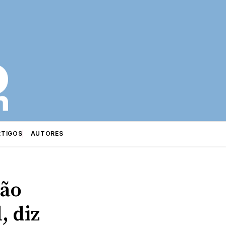
RTIGOS
AUTORES
não
, diz