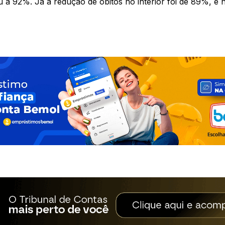
u a 92%. Já a redução de óbitos no interior foi de 89%, e n