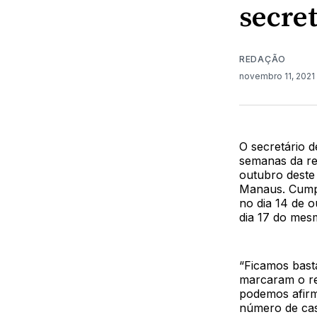
secre
REDAÇÃO
novembro 11, 2021
O secretário 
semanas da re
outubro deste
Manaus. Cumpri
no dia 14 de 
dia 17 do mes
“Ficamos bast
marcaram o re
podemos afirm
número de cas