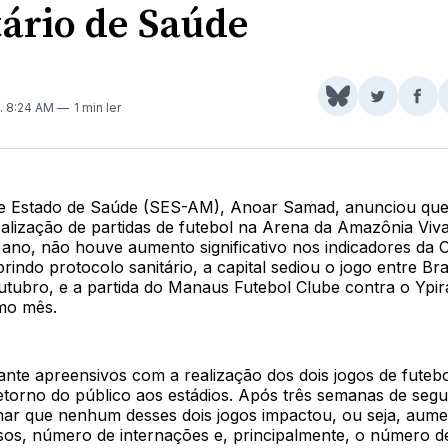
tário de Saúde
Share
Comparti
Com
. 8:24 AM
1 min ler
on
no
no
BlueSky
Twitter
Fac
de Estado de Saúde (SES-AM), Anoar Samad, anunciou que,
alização de partidas de futebol na Arena da Amazônia Viv
 ano, não houve aumento significativo nos indicadores da 
ndo protocolo sanitário, a capital sediou o jogo entre Bra
outubro, e a partida do Manaus Futebol Clube contra o Ypi
mo mês.
ante apreensivos com a realização dos dois jogos de futeb
torno do público aos estádios. Após três semanas de segu
ar que nenhum desses dois jogos impactou, ou seja, aum
os, número de internações e, principalmente, o número de