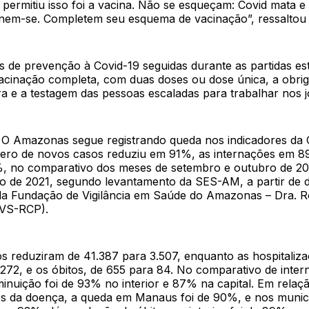
 permitiu isso foi a vacina. Não se esqueçam: Covid mata e 
inem-se. Completem seu esquema de vacinação”, ressaltou 
as de prevenção à Covid-19 seguidas durante as partidas e
vacinação completa, com duas doses ou dose única, a obrig
a e a testagem das pessoas escaladas para trabalhar nos j
 O Amazonas segue registrando queda nos indicadores da 
ero de novos casos reduziu em 91%, as internações em 8
, no comparativo dos meses de setembro e outubro de 2
 de 2021, segundo levantamento da SES-AM, a partir de 
ela Fundação de Vigilância em Saúde do Amazonas – Dra. 
FVS-RCP).
s reduziram de 41.387 para 3.507, enquanto as hospitaliz
 272, e os óbitos, de 655 para 84. No comparativo de inte
minuição foi de 93% no interior e 87% na capital. Em rela
s da doença, a queda em Manaus foi de 90%, e nos munic