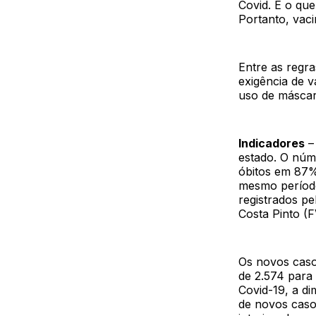
Covid. E o que
Portanto, vac
Entre as regr
exigência de 
uso de máscar
Indicadores
–
estado. O núm
óbitos em 87%
mesmo período
registrados p
Costa Pinto (
Os novos caso
de 2.574 para
Covid-19, a di
de novos caso