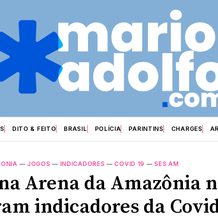
S
DITO & FEITO
BRASIL
POLÍCIA
PARINTINS
CHARGES
A
ZONIA
—
JOGOS
—
INDICADORES
—
COVID 19
—
SES AM
 na Arena da Amazônia 
ram indicadores da Covid